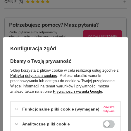
OPINIE
(3)
Potrzebujesz pomocy? Masz pytania?
Zadaj pytanie a my odpowiemy
ZADAJ PYTANIE
niezwłocznie, najciekawsze pytania i
odpowiedzi publikując dla innych.
Konfiguracja zgód
Dbamy o Twoją prywatność
Z NASZEGO BLOGA
Sklep korzysta z plików cookie w celu realizacji usług zgodnie z
Polityką dotyczącą cookies
. Możesz określić warunki
przechowywania lub dostępu do cookie w Twojej przeglądarce.
Kubki z własnym nadrukiem na Walentynki –
Więcej informacji na temat warunków i prywatności można
bestsellery, które podbijają serca
znaleźć także na stronie
Prywatność i warunki Google
.
Zawsze
Funkcjonalne pliki cookie (wymagane)
aktywne
Analityczne pliki cookie