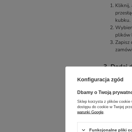
Kliknij
przesłą
kubku.
Wybierz
plików 
Zapisz 
zamówi
3. Dodaj 
Konfiguracja zgód
Gdy Twój projek
Dbamy o Twoją prywatn
Kliknij 
Wybierz
Sklep korzysta z plików cookie 
dostępu do cookie w Twojej prz
projekt
warunki Google
.
Przejdź
formę p
Funkcjonalne pliki 