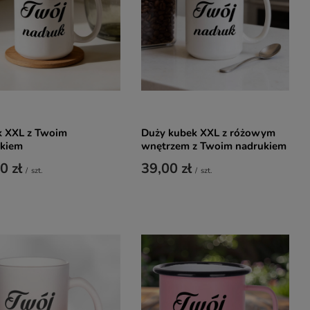
 XXL z Twoim
Duży kubek XXL z różowym
ukiem
wnętrzem z Twoim nadrukiem
0 zł
39,00 zł
/
szt.
/
szt.