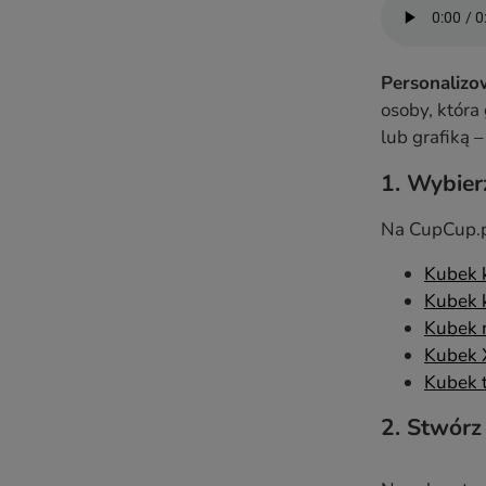
Personalizo
osoby, któr
lub grafiką 
1. Wybier
Na CupCup.p
Kubek k
Kubek 
Kubek 
Kubek 
Kubek 
2. Stwórz