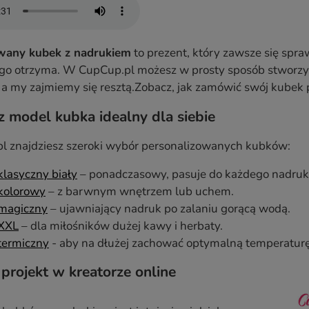
wany kubek z nadrukiem
to prezent, który zawsze się sp
a go otrzyma. W CupCup.pl możesz w prosty sposób stworz
– a my zajmiemy się resztą.Zobacz, jak zamówić swój kubek
z model kubka idealny dla siebie
l znajdziesz szeroki wybór personalizowanych kubków:
lasyczny biały
– ponadczasowy, pasuje do każdego nadruk
kolorowy
– z barwnym wnętrzem lub uchem.
magiczny
– ujawniający nadruk po zalaniu gorącą wodą.
XXL
– dla miłośników dużej kawy i herbaty.
termiczny
- aby na dłużej zachować optymalną temperaturę
 projekt w kreatorze online