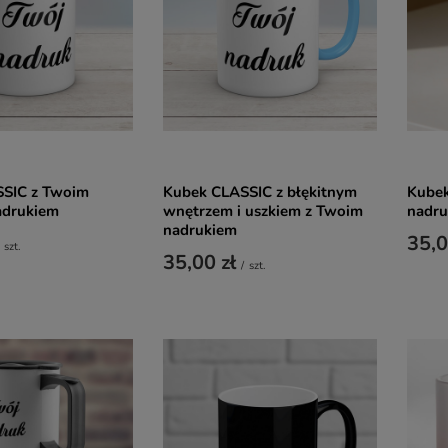
SIC z Twoim
Kubek CLASSIC z błękitnym
Kubek
adrukiem
wnętrzem i uszkiem z Twoim
nadr
nadrukiem
35,0
szt.
35,00 zł
/
szt.