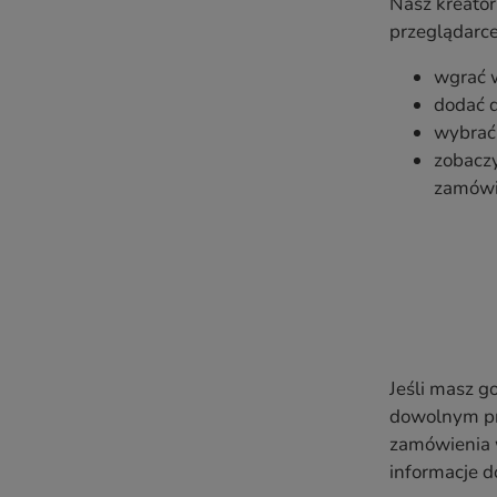
Nasz kreator
przeglądarce
wgrać w
dodać d
wybrać 
zobaczy
zamówie
Jeśli masz 
dowolnym pr
zamówienia 
informacje d