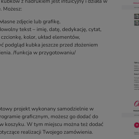
 kubków z nadrukiem jest intuicyjny i działa w
. Możesz:
łasne zdjęcie lub grafikę,
owolny tekst – imię, datę, dedykację, cytat,
czcionkę, kolor, układ elementów,
ć podgląd kubka jeszcze przed złożeniem
nia. /funkcja w przygotowaniu/
gotowy projekt wykonany samodzielnie w
ogramie graficznym, możesz go dodać do
w koszyku. W tym miejscu można też dodać
otyczące realizacji Twojego zamówienia.