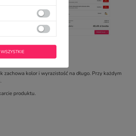
 WSZYSTKIE
k zachowa kolor i wyrazistość na długo. Przy każdym
.
karcie produktu.
.