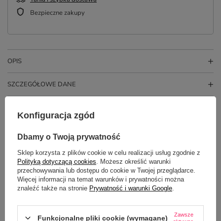
Bezpieczne zakupy
OPIS
SZCZEGÓŁOWE DANE
OPINIE
(2)
Konfiguracja zgód
Dbamy o Twoją prywatność
Potrzebujesz pomocy? Masz pytania?
Sklep korzysta z plików cookie w celu realizacji usług zgodnie z
Zadaj pytanie a my odpowiemy
Polityką dotyczącą cookies
. Możesz określić warunki
ZADAJ PYTANIE
niezwłocznie, najciekawsze pytania i
przechowywania lub dostępu do cookie w Twojej przeglądarce.
odpowiedzi publikując dla innych.
Więcej informacji na temat warunków i prywatności można
znaleźć także na stronie
Prywatność i warunki Google
.
NAJCZĘŚCIEJ KUPOWANE Z
Zawsze
Funkcjonalne pliki cookie (wymagane)