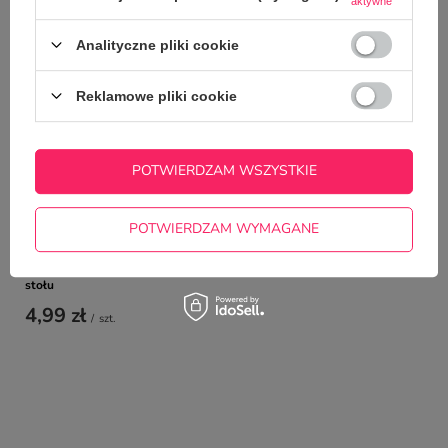
aktywne
TYM TOWAREM
Analityczne pliki cookie
Świąteczny kubek z
22,50 zł
Reklamowe pliki cookie
/
szt.
POTWIERDZAM WSZYSTKIE
POTWIERDZAM WYMAGANE
Śmieszna podkłada pod kubek - Nie upie★dol
stołu
4,99 zł
/
szt.