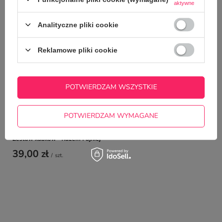
aktywne
TYM TOWAREM
Analityczne pliki cookie
Kubek z nadrukiem -
orgazmy
Reklamowe pliki cookie
22,50 zł
/
szt.
POTWIERDZAM WSZYSTKIE
POTWIERDZAM WYMAGANE
Zestaw kubków - Razem Fajniej
39,00 zł
/
szt.