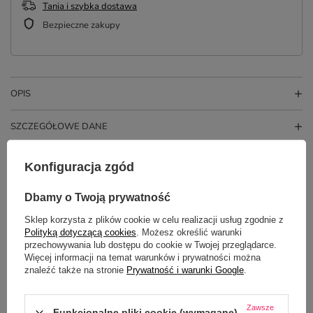
Tania i szybka dostawa
Bezpieczne zakupy
OPIS
SZCZEGÓŁOWE DANE
OPINIE
(1)
Konfiguracja zgód
Dbamy o Twoją prywatność
Potrzebujesz pomocy? Masz pytania?
Sklep korzysta z plików cookie w celu realizacji usług zgodnie z
Zadaj pytanie a my odpowiemy
Polityką dotyczącą cookies
. Możesz określić warunki
ZADAJ PYTANIE
niezwłocznie, najciekawsze pytania i
przechowywania lub dostępu do cookie w Twojej przeglądarce.
odpowiedzi publikując dla innych.
Więcej informacji na temat warunków i prywatności można
znaleźć także na stronie
Prywatność i warunki Google
.
NAJCZĘŚCIEJ KUPOWANE Z
Zawsze
Funkcjonalne pliki cookie (wymagane)