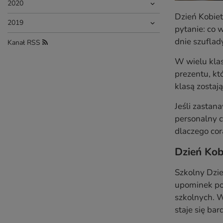
2020
Dzień Kobiet
2019
pytanie: co 
dnie szuflad
Kanał RSS
W wielu klas
prezentu, kt
klasą zostaj
Jeśli zastan
personalny c
dlaczego cor
Dzień Kobi
Szkolny Dzie
upominek pot
szkolnych. W
staje się ba