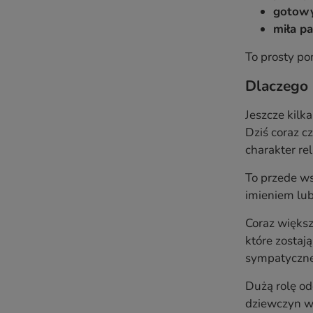
gotowy
miła pa
To prosty po
Dlaczego 
Jeszcze kilk
Dziś coraz c
charakter re
To przede w
imieniem lub
Coraz większ
które zostaj
sympatyczne
Dużą rolę o
dziewczyn w 