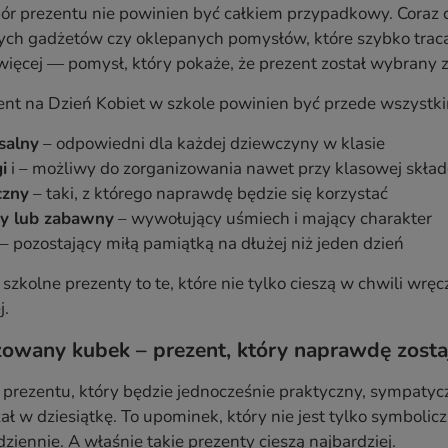
r prezentu nie powinien być całkiem przypadkowy. Coraz c
h gadżetów czy oklepanych pomysłów, które szybko tracą sw
ś więcej — pomysł, który pokaże, że prezent został wybrany 
ent na Dzień Kobiet w szkole powinien być przede wszystkim 
salny
– odpowiedni dla każdej dziewczyny w klasie
i
i – możliwy do zorganizowania nawet przy klasowej skład
czny
– taki, z którego naprawdę będzie się korzystać
ty lub zabawny
– wywołujący uśmiech i mający charakter
– pozostający miłą pamiątką na dłużej niż jeden dzień
 szkolne prezenty to te, które nie tylko cieszą w chwili wr
j.
zowany kubek – prezent, który naprawdę zosta
z prezentu, który będzie jednocześnie praktyczny, sympat
zał w dziesiątkę. To upominek, który nie jest tylko symbol
dziennie. A właśnie takie prezenty cieszą najbardziej.