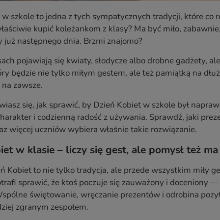
 w szkole to jedna z tych sympatycznych tradycji, które c
właściwie kupić koleżankom z klasy? Ma być miło, zabawnie, 
y już następnego dnia. Brzmi znajomo?
ach pojawiają się kwiaty, słodycze albo drobne gadżety, al
óry będzie nie tylko miłym gestem, ale też pamiątką na dłu
ą na zawsze.
awiasz się, jak sprawić, by Dzień Kobiet w szkole był napr
harakter i codzienną radość z używania. Sprawdź, jaki prez
az więcej uczniów wybiera właśnie takie rozwiązanie.
et w klasie – liczy się gest, ale pomysł też ma
ń Kobiet to nie tylko tradycja, ale przede wszystkim miły 
rafi sprawić, że ktoś poczuje się zauważony i doceniony —
spólne świętowanie, wręczanie prezentów i odrobina pozyty
rdziej zgranym zespołem.