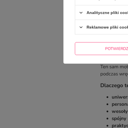
Jeśli szukac
Analityczne pliki coo
z nadrukiem 
pozytywny, l
Reklamowe pliki coo
Największą z
jednej stron
dochodzi sym
POTWIERD
To idealna o
Ten sam moty
podczas wręc
Dlaczego t
uniwer
persona
wesoły
spójny 
prakty