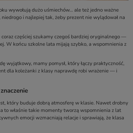
o roku wywołują dużo uśmiechów… ale też jedno ważne
niedrogo i najlepiej tak, żeby prezent nie wylądował na
e coraz częściej szukamy czegoś bardziej oryginalnego —
żej. W końcu szkolne lata mijają szybko, a wspomnienia z
awdę wyjątkowy, mamy pomysł, który łączy praktyczność,
ent dla koleżanki z klasy naprawdę robi wrażenie — i
 znaczenie
gest, który buduje dobrą atmosferę w klasie. Nawet drobny
 a to właśnie takie momenty tworzą wspomnienia z lat
wnych emocji wzmacniają relacje i sprawiają, że klasa