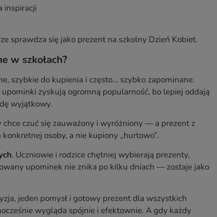
 inspiracji
rze sprawdza się jako prezent na szkolny Dzień Kobiet.
ne w szkołach?
ne, szybkie do kupienia i często… szybko zapominane.
e upominki zyskują ogromną popularność, bo lepiej oddają
awdę wyjątkowy.
y chce czuć się zauważony i wyróżniony — a prezent z
 konkretnej osoby, a nie kupiony „hurtowo”.
ych
. Uczniowie i rodzice chętniej wybierają prezenty,
zowany upominek nie znika po kilku dniach — zostaje jako
cyzja, jeden pomysł i gotowy prezent dla wszystkich
nocześnie wygląda spójnie i efektownie. A gdy każdy