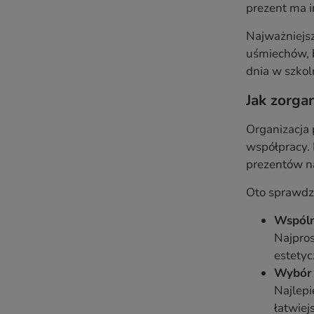
prezent ma i
Najważniejsz
uśmiechów, b
dnia w szkoln
Jak zorga
Organizacja 
współpracy.
prezentów na
Oto sprawdzo
Wspóln
Najpros
estetyc
Wybór 
Najlepi
łatwiej