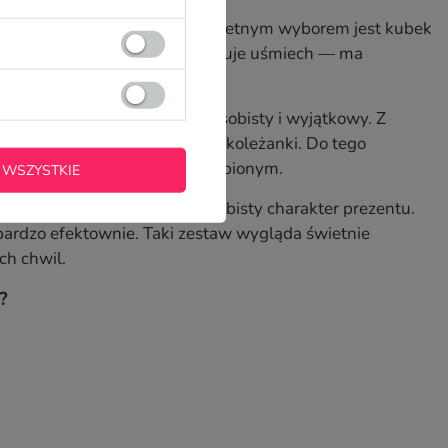
łe i idealne dla całej klasy, świetnym wyborem jest kubek
To prezent, który od razu wywołuje uśmiech — ma
wieku czy stylu.
czemu każdy kubek staje się osobisty i wyjątkowy. Z
ndywidualny akcent dla każdej koleżanki. Do tego
że kubek szybko staje się ulubionym.
 WSZYSTKIE
 ale jednocześnie zachować osobisty charakter prezentu.
 bardzo efektownie. Taki zestaw wygląda świetnie
ch chwil.
?