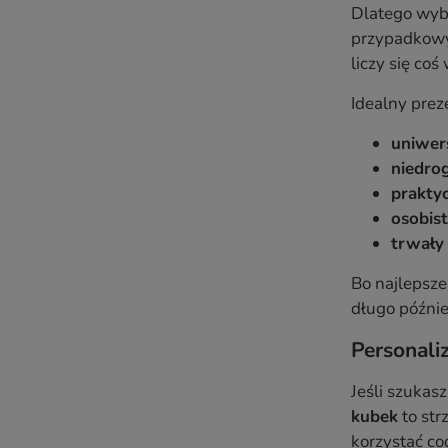
Dlatego wybó
przypadkowyc
liczy się co
Idealny prez
uniwer
niedrog
prakty
osobis
trwały
Bo najlepsze
długo późnie
Personali
Jeśli szukas
kubek
to str
korzystać co