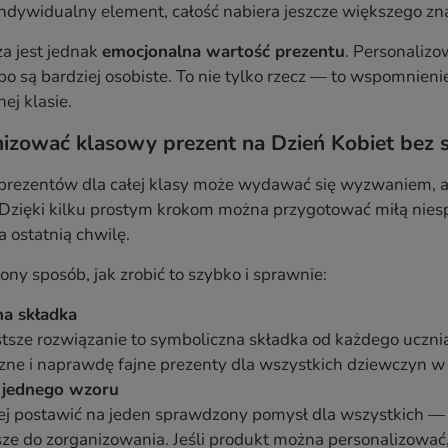
ndywidualny element, całość nabiera jeszcze większego zn
a jest jednak
emocjonalna wartość prezentu
. Personalizo
o są bardziej osobiste. To nie tylko rzecz — to wspomnienie,
ej klasie.
nizować klasowy prezent na Dzień Kobiet bez 
prezentów dla całej klasy może wydawać się wyzwaniem, al
 Dzięki kilku prostym krokom można przygotować miłą nies
 ostatnią chwilę.
ny sposób, jak zrobić to szybko i sprawnie:
a składka
tsze rozwiązanie to symboliczna składka od każdego ucznia
zne i naprawdę fajne prezenty dla wszystkich dziewczyn w 
jednego wzoru
ej postawić na jeden sprawdzony pomysł dla wszystkich — 
sze do zorganizowania. Jeśli produkt można personalizowa