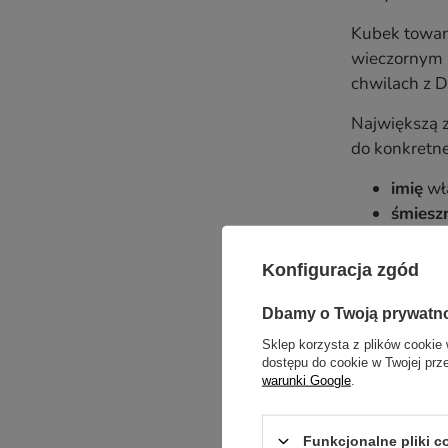
Kubek towar
wieczornym 
chwilach z D
Największą z
do konkretne
imię
wła
śmiesz
klasowy
datę lu
Konfiguracja zgód
To właśnie p
Dbamy o Twoją prywatn
przydaje się
Sklep korzysta z plików cookie 
dostępu do cookie w Twojej prz
Najlepsze je
warunki Google
.
lata przypo
Pomysł na
Funkcjonalne pliki 