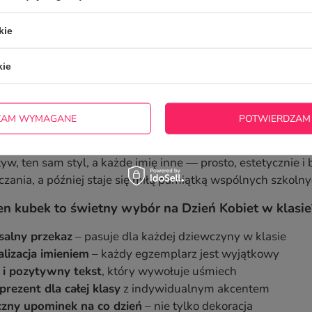
ie rozwiązania, które będzie jednocześnie uniwersalne, weso
kie
„
Najfajniejsza Dziewczyna w klasie
” z oferty CupCup.pl. 
ekki przekaz i pasuje do każdej dziewczyny, niezależnie od 
kie
aletą tego projektu jest możliwość dodania imienia, dzięki 
y macie spójny, klasowy pomysł na prezent, a z drugiej — i
patyczny, zabawny tekst, który poprawia humor i sprawia, 
ZAM WYMAGANE
POTWIERDZAM
pcja, jeśli chcecie wręczyć jednakowe kubki dla całej klasy,
w, ten sam styl, a każde imię inne — prosto, estetycznie i
zania, a później staje się miłą pamiątką wspólnych szkolny
en kubek to świetny wybór na Dzień Kobiet w klasie
salny przekaz
– pasuje dla każdej dziewczyny w klasie
lizacja imieniem
– każdy egzemplarz jest wyjątkowy
 i pozytywny tekst
, który wywołuje uśmiech
prezent dla całej klasy
z indywidualnym akcentem
czny upominek na co dzień
– nie tylko dekoracja