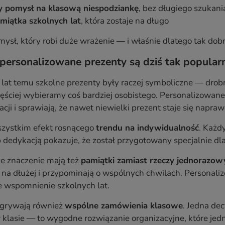
 pomysł na klasową niespodziankę
, bez długiego szukania
miątka szkolnych lat
, która zostaje na długo
mysł, który robi duże wrażenie — i właśnie dlatego tak dob
personalizowane prezenty są dziś tak popular
a lat temu szkolne prezenty były raczej symboliczne — drob
zęściej wybieramy coś bardziej osobistego. Personalizowan
lacji i sprawiają, że nawet niewielki prezent staje się napr
szystkim efekt rosnącego
trendu na indywidualność
. Każd
 dedykacją pokazuje, że został przygotowany specjalnie dla
e znaczenie mają też
pamiątki zamiast rzeczy jednorazow
ą na dłużej i przypominają o wspólnych chwilach. Personali
 wspomnienie szkolnych lat.
dgrywają również
wspólne zamówienia klasowe
. Jedna de
klasie — to wygodne rozwiązanie organizacyjne, które jed