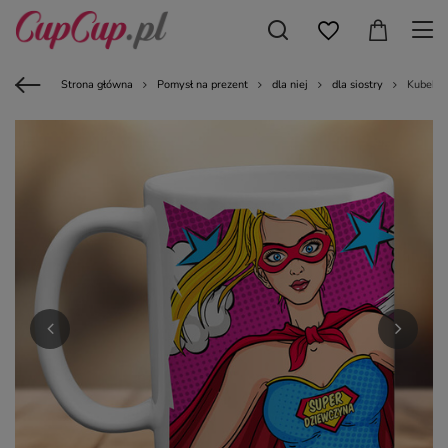
Strona główna
Pomysł na prezent
dla niej
dla siostry
Kubek z