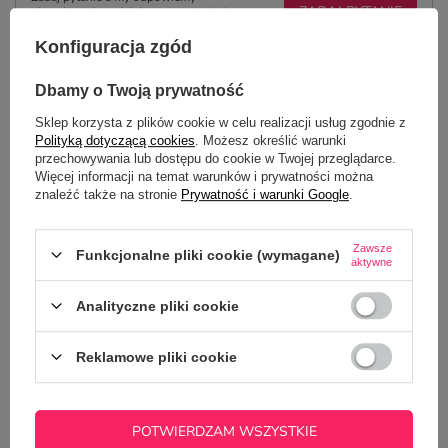
ZADAJ PYTANIE
niezwłocznie, najciekawsze pytania i
odpowiedzi publikując dla innych.
Konfiguracja zgód
Dbamy o Twoją prywatność
NAJCZĘŚCIEJ KUPOWANE Z
Sklep korzysta z plików cookie w celu realizacji usług zgodnie z
TYM TOWAREM
Polityką dotyczącą cookies
. Możesz określić warunki
przechowywania lub dostępu do cookie w Twojej przeglądarce.
Więcej informacji na temat warunków i prywatności można
Brelok do kluczy - 
znaleźć także na stronie
Prywatność i warunki Google
.
7,90 zł
/
szt.
Zawsze
Funkcjonalne pliki cookie (wymagane)
aktywne
Analityczne pliki cookie
Reklamowe pliki cookie
Kubek z nadrukiem - Super Chłopak
22,50 zł
/
szt.
POTWIERDZAM WSZYSTKIE