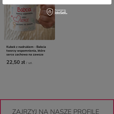
Kubek z nadrukiem - Babcia
tworzy wspomnienia, które
serce zachowa na zawsze
22,50 zł
/
szt.
ZAJRZYJ NA NASZE PROFILE