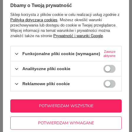
Dbamy o Twoją prywatność
OPIS
Sklep korzysta z plików cookie w celu realizacji usług zgodnie z
Polityką dotyczącą cookies
. Możesz określić warunki
SZCZEGÓŁOWE DANE
przechowywania lub dostępu do cookie w Twojej przeglądarce.
Więcej informacji na temat warunków i prywatności można
znaleźć także na stronie
Prywatność i warunki Google
.
OPINIE
(0)
Zawsze
Funkcjonalne pliki cookie (wymagane)
aktywne
Potrzebujesz pomocy? Masz pytania?
Analityczne pliki cookie
Zadaj pytanie a my odpowiemy
ZADAJ PYTANIE
niezwłocznie, najciekawsze pytania i
odpowiedzi publikując dla innych.
Reklamowe pliki cookie
NAJCZĘŚCIEJ KUPOWANE Z
POTWIERDZAM WSZYSTKIE
TYM TOWAREM
POTWIERDZAM WYMAGANE