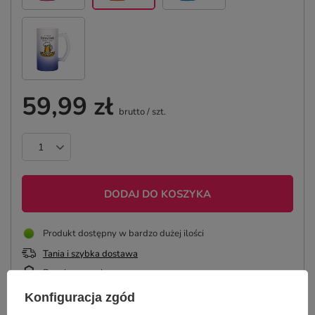
59,99 zł
brutto
/
szt.
DODAJ DO KOSZYKA
Produkt dostępny w bardzo dużej ilości
Tania i szybka dostawa
Bezpieczne zakupy
Konfiguracja zgód