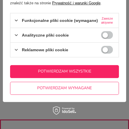
znaleźć także na stronie
Prywatność i warunki Google
.
OPIS
Zawsze
Funkcjonalne pliki cookie (wymagane)
aktywne
SZCZEGÓŁOWE DANE
Analityczne pliki cookie
OPINIE
(0)
Reklamowe pliki cookie
Potrzebujesz pomocy? Masz pytania?
Zadaj pytanie a my odpowiemy
POTWIERDZAM WSZYSTKIE
ZADAJ PYTANIE
niezwłocznie, najciekawsze pytania i
odpowiedzi publikując dla innych.
POTWIERDZAM WYMAGANE