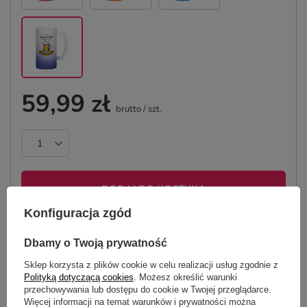
59,99 zł
brutto
/
szt.
DODAJ DO KOSZYKA
Konfiguracja zgód
Produkt dostępny w bardzo dużej ilości
Dbamy o Twoją prywatność
Tania i szybka dostawa
Sklep korzysta z plików cookie w celu realizacji usług zgodnie z
Bezpieczne zakupy
Polityką dotyczącą cookies
. Możesz określić warunki
przechowywania lub dostępu do cookie w Twojej przeglądarce.
Więcej informacji na temat warunków i prywatności można