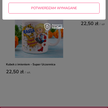
TYM TOWAREM
POTWIERDZAM WYMAGANE
Kubek z nadrukiem 
22,50 zł
/
szt.
Kubek z imieniem - Super Uczennica
22,50 zł
/
szt.