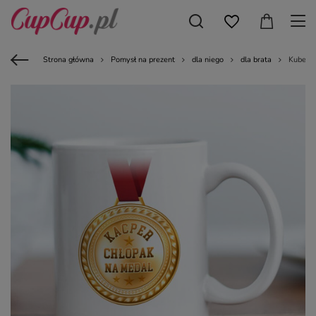
Strona główna
Pomysł na prezent
dla niego
dla brata
Kubek z