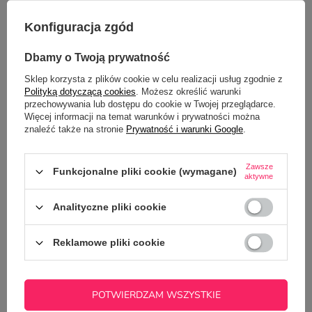
Konfiguracja zgód
Dbamy o Twoją prywatność
Sklep korzysta z plików cookie w celu realizacji usług zgodnie z
Polityką dotyczącą cookies
. Możesz określić warunki
przechowywania lub dostępu do cookie w Twojej przeglądarce.
Więcej informacji na temat warunków i prywatności można
PYTANIA INNYCH KLIENTÓW
znaleźć także na stronie
Prywatność i warunki Google
.
Czy na kubku zamiast imienia można umieścić inne słowo?
Zawsze
Funkcjonalne pliki cookie (wymagane)
aktywne
Potrzebujesz pomocy? Masz pytania?
Analityczne pliki cookie
Zadaj pytanie a my odpowiemy
ZADAJ PYTANIE
niezwłocznie, najciekawsze pytania i
Reklamowe pliki cookie
odpowiedzi publikując dla innych.
POTWIERDZAM WSZYSTKIE
NAJCZĘŚCIEJ KUPOWANE Z