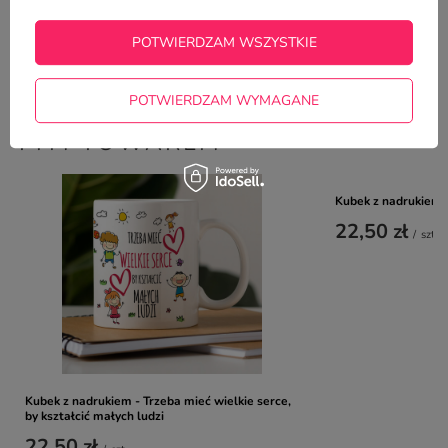
Zadaj pytanie a my odpowiemy
ZADAJ PYTANIE
niezwłocznie, najciekawsze pytania i
odpowiedzi publikując dla innych.
POTWIERDZAM WSZYSTKIE
POTWIERDZAM WYMAGANE
NAJCZĘŚCIEJ KUPOWANE Z
TYM TOWAREM
Kubek z nadrukiem d
22,50 zł
/
szt.
Kubek z nadrukiem - Trzeba mieć wielkie serce,
by kształcić małych ludzi
22,50 zł