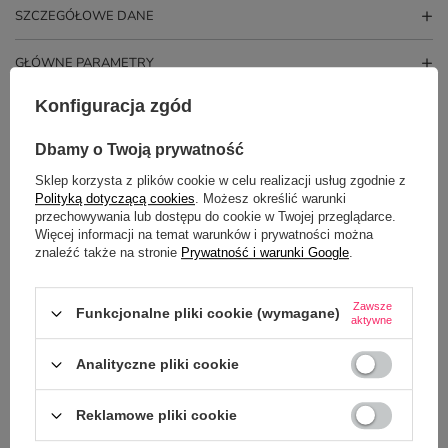
SZCZEGÓŁOWE DANE
GŁÓWNE PARAMETRY
Konfiguracja zgód
OPINIE
(3)
Dbamy o Twoją prywatność
Sklep korzysta z plików cookie w celu realizacji usług zgodnie z
Polityką dotyczącą cookies
. Możesz określić warunki
przechowywania lub dostępu do cookie w Twojej przeglądarce.
Więcej informacji na temat warunków i prywatności można
znaleźć także na stronie
Prywatność i warunki Google
.
Zawsze
Funkcjonalne pliki cookie (wymagane)
PYTANIA INNYCH KLIENTÓW
aktywne
Analityczne pliki cookie
Czy nadruk jest odporny na mycie w zmywarce?
Reklamowe pliki cookie
Potrzebujesz pomocy? Masz pytania?