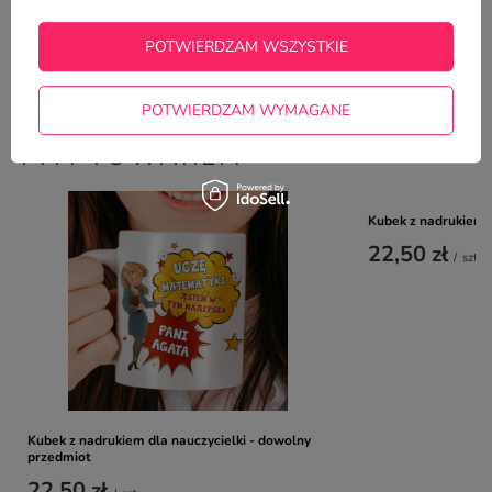
Zadaj pytanie a my odpowiemy
ZADAJ PYTANIE
niezwłocznie, najciekawsze pytania i
odpowiedzi publikując dla innych.
POTWIERDZAM WSZYSTKIE
POTWIERDZAM WYMAGANE
NAJCZĘŚCIEJ KUPOWANE Z
TYM TOWAREM
Kubek z nadrukiem 
22,50 zł
/
szt.
Kubek z nadrukiem dla nauczycielki - dowolny
przedmiot
22,50 zł