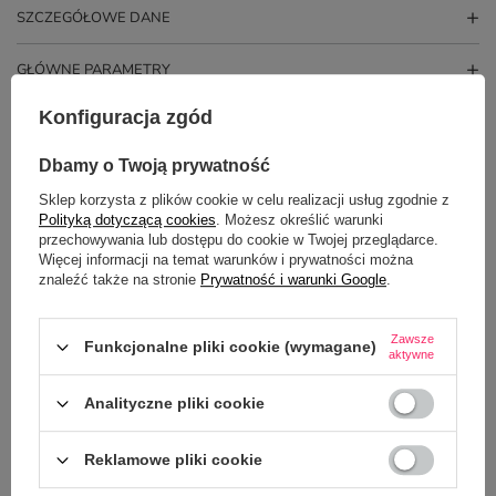
SZCZEGÓŁOWE DANE
GŁÓWNE PARAMETRY
Konfiguracja zgód
OPINIE
(3)
Dbamy o Twoją prywatność
Sklep korzysta z plików cookie w celu realizacji usług zgodnie z
Polityką dotyczącą cookies
. Możesz określić warunki
przechowywania lub dostępu do cookie w Twojej przeglądarce.
Więcej informacji na temat warunków i prywatności można
znaleźć także na stronie
Prywatność i warunki Google
.
Zawsze
Funkcjonalne pliki cookie (wymagane)
PYTANIA INNYCH KLIENTÓW
aktywne
Analityczne pliki cookie
Czy kubek można myć w zmywarce?
Reklamowe pliki cookie
Potrzebujesz pomocy? Masz pytania?