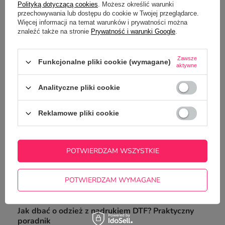
Polityką dotyczącą cookies
. Możesz określić warunki
przechowywania lub dostępu do cookie w Twojej przeglądarce.
Więcej informacji na temat warunków i prywatności można
znaleźć także na stronie
Prywatność i warunki Google
.
Zawsze
Funkcjonalne pliki cookie (wymagane)
aktywne
Analityczne pliki cookie
Czarna, bawełniana koszulka z
Twoim nadrukiem
Reklamowe pliki cookie
59,00 zł
-
69,00 zł
/
szt.
POTWIERDZAM WSZYSTKIE
Z NASZEGO BLOGA
POTWIERDZAM WYMAGANE
Jak dbać o odzież z nadrukiem DTF? Praktyczny
poradnik