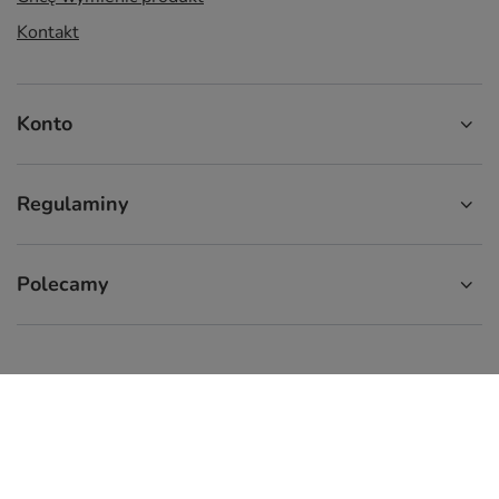
Kontakt
Konto
Regulaminy
Polecamy
574 929 333
9:00 - 16:00
info.cupcup@gmail.com
CupCup.pl
,
ul. Staszica 9
,
66-300
Międzyrzecz