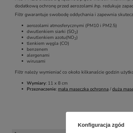
dodatkową ochronę przed aerozolami /np. redukuje zapach
Filtr gwarantuje swobodę oddychania i zapewnia skutec
aerozolami atmosferycznymi (PM10 i PM2.5)
dwutlenkiem siarki (SO
)
2
dwutlenkiem azotu(NO
)
2
tlenkiem węgla (CO)
benzenem
alergenami
wirusami
Filtr należy wymieniać co około kilkanaście godzin użyt
Wymiary
: 11 x 8 cm
Przeznaczenie
:
mała maseczka ochronna
/
duża mase
Konfiguracja zgód