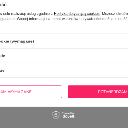
AJ PLIKI I UWAGI
WYBIERZ SPOSÓB
ość
 ZAMÓWIENIA
PŁATNOŚCI I DOST
w celu realizacji usług zgodnie z
Polityką dotyczącą cookies
. Możesz określi
 możesz
dodać projekt
, który
Kolejny krok złożenia zamówie
eglądarce. Więcej informacji na temat warunków i prywatności można znaleźć
rukować na wybranym
wybór formy dostawy i płatno
e, zmienić ilość zamawianego
podanie danych do dostarczen
w przypadku towarów z
wybranie punktu odbioru przes
ościowym, przeliczyć wartość
cookie (wymagane)
.
kie
otrzebujesz pomocy? Masz pytania?
ZADAJ 
kie
włocznie, najciekawsze pytania i odpowiedzi publikując dla
innych.
ZAM WYMAGANE
POTWIERDZAM