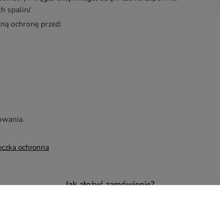
 spalin/.
zną ochronę przed:
kowania.
czka ochronna
Jak złożyć zamówienie?