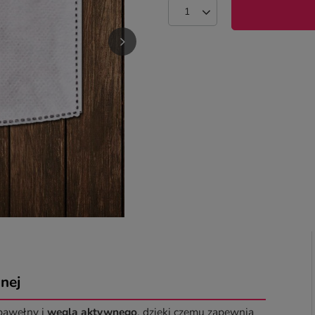
nej
 bawełny i
węgla aktywnego
, dzięki czemu zapewnia