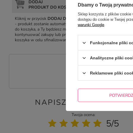
DODAJ
DOD
Dbamy o Twoją prywatn
PRODUKT DO KOSZYKA
DO
Sklep korzysta z plików cookie 
Kliknij w przycisk
DODAJ DO KOSZYKA
W koszyku
dostępu do cookie w Twojej prz
- produkt zostanie automatycznie dodany
mamy wyd
warunki Google
.
do koszyka, a Ty będziesz mógł dalej
przedmioci
kontynuować zakupy lub przejść do
towaru, a 
koszyka w celu sfinalizowania transakcji.
rabatem il
Funkcjonalne pliki 
zamówienia
Analityczne pliki coo
P
Reklamowe pliki coo
Zadaj pytanie a my odpowiemy niez
POTWIERD
NAPISZ SWOJĄ OPINIĘ
Twoja ocena:
5/5