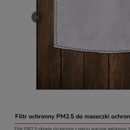
Filtr ochronny PM2.5 do maseczki ochron
Filtr PM2.5 składa się łącznie z pięciu warstw włókniny,