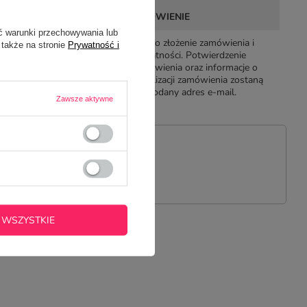
ZŁÓŻ
AWY
ZAMÓWIENIE
ć warunki przechowywania lub
nia to
Ostatni krok to złożenie zamówienia i
 także na stronie
Prywatność i
ści oraz
dokonanie płatności. Potwierdzenie
ia lub
złożenia zamówienia oraz informacje o
yłki.
przebiegu realizacji zamówienia zostaną
wysłane na podany adres e-mail.
Zawsze aktywne
PYTANIE
 WSZYSTKIE