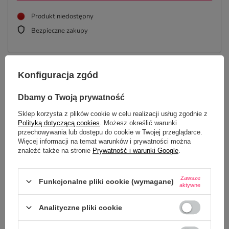
Produkt niedostępny
Bezpieczne zakupy
Konfiguracja zgód
OPIS
Dbamy o Twoją prywatność
SZCZEGÓŁOWE DANE
Sklep korzysta z plików cookie w celu realizacji usług zgodnie z
Polityką dotyczącą cookies
. Możesz określić warunki
OPINIE
(0)
przechowywania lub dostępu do cookie w Twojej przeglądarce.
Więcej informacji na temat warunków i prywatności można
znaleźć także na stronie
Prywatność i warunki Google
.
Potrzebujesz pomocy? Masz pytania?
Zawsze
Funkcjonalne pliki cookie (wymagane)
Zadaj pytanie a my odpowiemy
aktywne
ZADAJ PYTANIE
niezwłocznie, najciekawsze pytania i
odpowiedzi publikując dla innych.
Analityczne pliki cookie