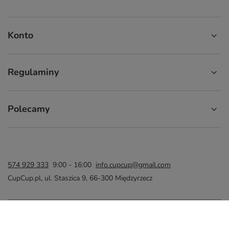
Konto
Regulaminy
Polecamy
574 929 333
9:00 - 16:00
info.cupcup@gmail.com
CupCup.pl
,
ul. Staszica 9
,
66-300
Międzyrzecz
W sklepie prezentujemy ceny brutto (z VAT).