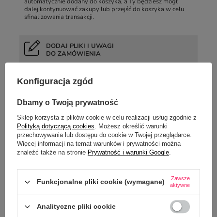
automatycznie dodany do koszyka, a Ty będziesz mógł
dalej kontynuować zakupy lub przejść do koszyka w celu
sfinalizowania transakcji.
DODAJ PLIKI I UWAGI
DO ZAMÓWIENIA
W koszyku możesz
dodać projekt
, który mamy
wydrukować na wybranym przedmiocie, zmienić ilość
Konfiguracja zgód
zamawianego towaru, a w przypadku towarów z rabatem
ilościowym, przeliczyć wartość zamówienia.
Dbamy o Twoją prywatność
Sklep korzysta z plików cookie w celu realizacji usług zgodnie z
WYBIERZ SPOSÓB
Polityką dotyczącą cookies
. Możesz określić warunki
PŁATNOŚCI I DOSTAWY
przechowywania lub dostępu do cookie w Twojej przeglądarce.
Więcej informacji na temat warunków i prywatności można
Kolejny krok złożenia zamówienia to wybór formy dostawy i
znaleźć także na stronie
Prywatność i warunki Google
.
płatności oraz podanie danych do dostarczenia lub
wybranie punktu odbioru przesyłki.
Zawsze
Funkcjonalne pliki cookie (wymagane)
aktywne
ZŁÓŻ
ZAMÓWIENIE
Analityczne pliki cookie