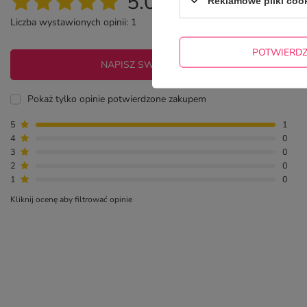
5.00
Reklamowe pliki coo
Liczba wystawionych opinii: 1
POTWIERD
NAPISZ SWOJĄ OPINIĘ
Pokaż tylko opinie potwierdzone zakupem
5
1
4
0
3
0
2
0
1
0
Kliknij ocenę aby filtrować opinie