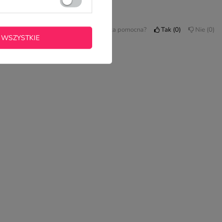
Czy opinia była pomocna?
Tak
0
Nie
0
 WSZYSTKIE