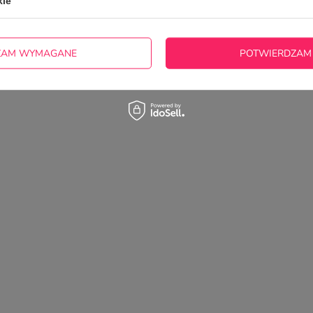
kie
Szybko i zgodnie z opisem i przesłanym projektem. Ok.
2025-08-26
Sławomir, Bełchatów
ZAM WYMAGANE
POTWIERDZAM