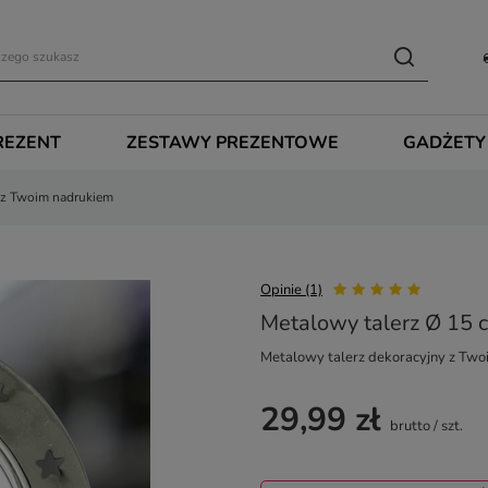
REZENT
ZESTAWY PREZENTOWE
GADŻETY
 z Twoim nadrukiem
Opinie (1)
Metalowy talerz Ø 15 
Metalowy talerz dekoracyjny z Tw
29,99 zł
brutto
/
szt.