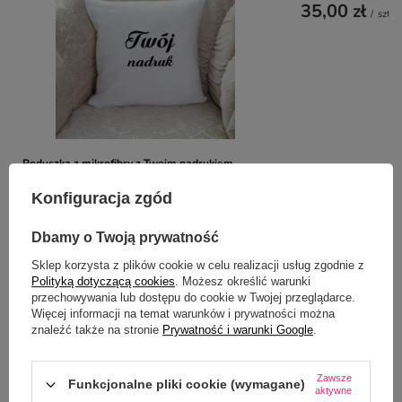
35,00 zł
/
szt.
Poduszka z mikrofibry z Twoim nadrukiem
29,99 zł
/
szt.
Konfiguracja zgód
Dbamy o Twoją prywatność
Z NASZEGO BLOGA
Sklep korzysta z plików cookie w celu realizacji usług zgodnie z
Polityką dotyczącą cookies
. Możesz określić warunki
przechowywania lub dostępu do cookie w Twojej przeglądarce.
Więcej informacji na temat warunków i prywatności można
5 okazji, kiedy personalizowana koszulka sprawdzi
znaleźć także na stronie
Prywatność i warunki Google
.
się lepiej niż klasyczny prezent
Zawsze
Funkcjonalne pliki cookie (wymagane)
aktywne