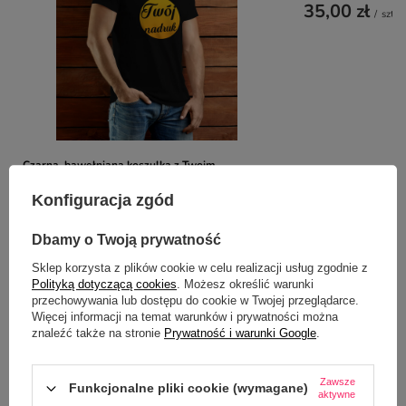
35,00 zł
/
szt.
Czarna, bawełniana koszulka z Twoim
nadrukiem
Konfiguracja zgód
59,00 zł
-
69,00 zł
/
szt.
Dbamy o Twoją prywatność
Sklep korzysta z plików cookie w celu realizacji usług zgodnie z
Z NASZEGO BLOGA
Polityką dotyczącą cookies
. Możesz określić warunki
przechowywania lub dostępu do cookie w Twojej przeglądarce.
Więcej informacji na temat warunków i prywatności można
znaleźć także na stronie
Prywatność i warunki Google
.
5 okazji, kiedy personalizowana koszulka sprawdzi
się lepiej niż klasyczny prezent
Zawsze
Funkcjonalne pliki cookie (wymagane)
aktywne