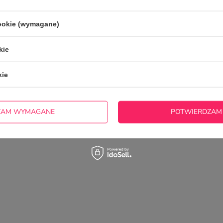
cookie (wymagane)
kie
kie
ZAM WYMAGANE
POTWIERDZAM