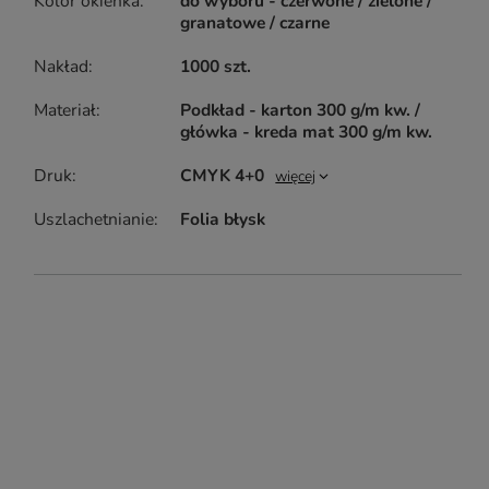
Kolor okienka
do wyboru - czerwone / zielone /
granatowe / czarne
Nakład
1000 szt.
Materiał
Podkład - karton 300 g/m kw. /
główka - kreda mat 300 g/m kw.
Druk
CMYK 4+0
więcej
Uszlachetnianie
Folia błysk