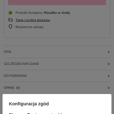
Produkt dostępny
Wysyłka
w środę
Tania i szybka dostawa
Bezpieczne zakupy
OPIS
SZCZEGÓŁOWE DANE
DO POBRANIA
OPINIE
(0)
Konfiguracja zgód
Potrzebujesz pomocy? Masz pytania?