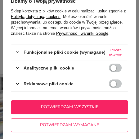
Zadaj pytanie a my odpowiemy
Dbamy o Twoją prywatność
ZADAJ PYTANIE
niezwłocznie, najciekawsze pytania i
odpowiedzi publikując dla innych.
Sklep korzysta z plików cookie w celu realizacji usług zgodnie z
Polityką dotyczącą cookies
. Możesz określić warunki
przechowywania lub dostępu do cookie w Twojej przeglądarce.
Więcej informacji na temat warunków i prywatności można
znaleźć także na stronie
Prywatność i warunki Google
.
Z NASZEGO BLOGA
Zawsze
Funkcjonalne pliki cookie (wymagane)
aktywne
Jak przygotować projekt do druku offsetowego? np.
ulotki, wizytówki lub plakatu
Analityczne pliki cookie
Reklamowe pliki cookie
POTWIERDZAM WSZYSTKIE
POTWIERDZAM WYMAGANE