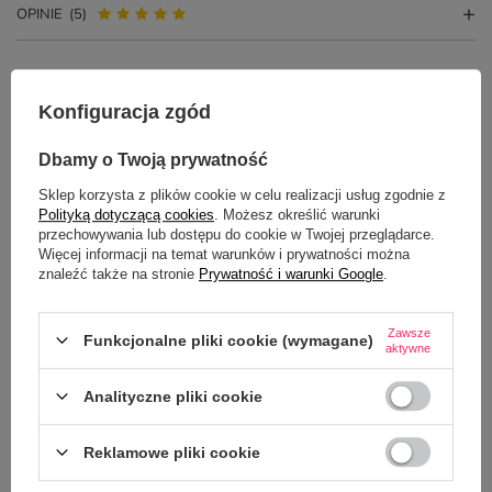
OPINIE
(5)
Konfiguracja zgód
Dbamy o Twoją prywatność
Sklep korzysta z plików cookie w celu realizacji usług zgodnie z
Polityką dotyczącą cookies
. Możesz określić warunki
przechowywania lub dostępu do cookie w Twojej przeglądarce.
PYTANIA INNYCH KLIENTÓW
Więcej informacji na temat warunków i prywatności można
znaleźć także na stronie
Prywatność i warunki Google
.
Rozumiem że na kubeczku może być imię Mia :)?
Zawsze
Funkcjonalne pliki cookie (wymagane)
Czy mogę zamówić 3 szt kubków?
aktywne
Mam pytanie potrzebuję 23 sztuki takich kubków z imieniem, jaki czas
Analityczne pliki cookie
realizacji? Czy można myć w zmywarce?
Reklamowe pliki cookie
Potrzebujesz pomocy? Masz pytania?
Zadaj pytanie a my odpowiemy