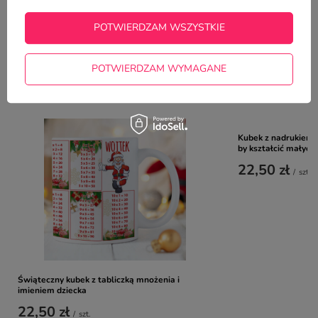
ZADAJ PYTANIE
niezwłocznie, najciekawsze pytania i
odpowiedzi publikując dla innych.
POTWIERDZAM WSZYSTKIE
POTWIERDZAM WYMAGANE
NAJCZĘŚCIEJ KUPOWANE Z
TYM TOWAREM
Kubek z nadrukiem -
by kształcić małych 
22,50 zł
/
szt.
Świąteczny kubek z tabliczką mnożenia i
imieniem dziecka
22,50 zł
/
szt.