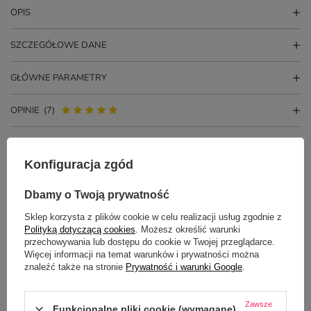
OPIS
SZCZEGÓŁOWE DANE
GŁÓWNE PARAMETRY
OPINIE
(7)
PYTANIA INNYCH KLIENTÓW
Konfiguracja zgód
Dbamy o Twoją prywatność
Czy na kubku uda się umieścić dwa zdjęcia?
Sklep korzysta z plików cookie w celu realizacji usług zgodnie z
Polityką dotyczącą cookies
. Możesz określić warunki
Potrzebujesz pomocy? Masz pytania?
przechowywania lub dostępu do cookie w Twojej przeglądarce.
Zadaj pytanie a my odpowiemy
Więcej informacji na temat warunków i prywatności można
ZADAJ PYTANIE
niezwłocznie, najciekawsze pytania i
znaleźć także na stronie
Prywatność i warunki Google
.
odpowiedzi publikując dla innych.
Zawsze
Funkcjonalne pliki cookie (wymagane)