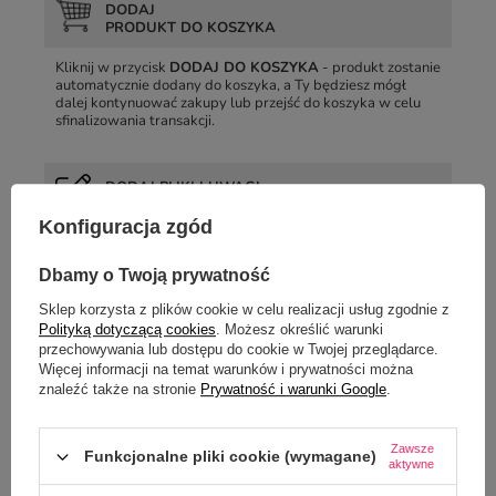
DODAJ
PRODUKT DO KOSZYKA
Kliknij w przycisk
DODAJ DO KOSZYKA
- produkt zostanie
automatycznie dodany do koszyka, a Ty będziesz mógł
dalej kontynuować zakupy lub przejść do koszyka w celu
sfinalizowania transakcji.
DODAJ PLIKI I UWAGI
DO ZAMÓWIENIA
Konfiguracja zgód
W koszyku możesz
dodać projekt
, który mamy
wydrukować na wybranym przedmiocie, zmienić ilość
Dbamy o Twoją prywatność
zamawianego towaru, a w przypadku towarów z rabatem
ilościowym, przeliczyć wartość zamówienia.
Sklep korzysta z plików cookie w celu realizacji usług zgodnie z
Polityką dotyczącą cookies
. Możesz określić warunki
przechowywania lub dostępu do cookie w Twojej przeglądarce.
WYBIERZ SPOSÓB
Więcej informacji na temat warunków i prywatności można
PŁATNOŚCI I DOSTAWY
znaleźć także na stronie
Prywatność i warunki Google
.
Kolejny krok złożenia zamówienia to wybór formy dostawy i
płatności oraz podanie danych do dostarczenia lub
Zawsze
wybranie punktu odbioru przesyłki.
Funkcjonalne pliki cookie (wymagane)
aktywne