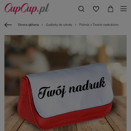
Strona główna
Gadżety do szkoły
Piórnik z Twoim nadrukiem