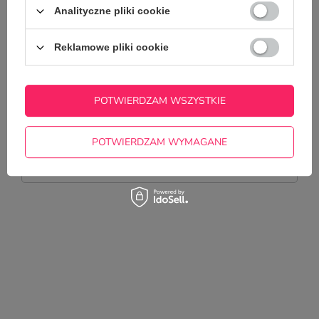
Analityczne pliki cookie
ZŁÓŻ
ZAMÓWIENIE
Reklamowe pliki cookie
Ostatni krok to złożenie zamówienia i dokonanie płatności.
Potwierdzenie złożenia zamówienia oraz informacje o
przebiegu realizacji zamówienia zostaną wysłane na
podany adres e-mail.
POTWIERDZAM WSZYSTKIE
Potrzebujesz pomocy? Masz pytania?
POTWIERDZAM WYMAGANE
Zadaj pytanie a my odpowiemy
ZADAJ PYTANIE
niezwłocznie, najciekawsze pytania i
odpowiedzi publikując dla innych.