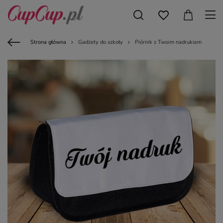
Strona główna
Gadżety do szkoły
Piórnik z Twoim nadrukiem