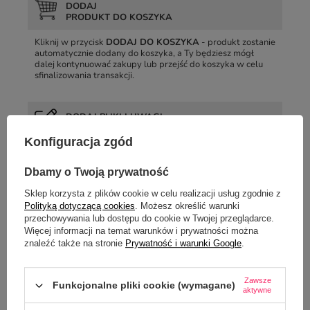
DODAJ
PRODUKT DO KOSZYKA
Kliknij w przycisk
DODAJ DO KOSZYKA
- produkt zostanie
automatycznie dodany do koszyka, a Ty będziesz mógł
dalej kontynuować zakupy lub przejść do koszyka w celu
sfinalizowania transakcji.
DODAJ PLIKI I UWAGI
DO ZAMÓWIENIA
Konfiguracja zgód
W koszyku możesz
dodać projekt
, który mamy
wydrukować na wybranym przedmiocie, zmienić ilość
Dbamy o Twoją prywatność
zamawianego towaru, a w przypadku towarów z rabatem
ilościowym, przeliczyć wartość zamówienia.
Sklep korzysta z plików cookie w celu realizacji usług zgodnie z
Polityką dotyczącą cookies
. Możesz określić warunki
przechowywania lub dostępu do cookie w Twojej przeglądarce.
WYBIERZ SPOSÓB
Więcej informacji na temat warunków i prywatności można
PŁATNOŚCI I DOSTAWY
znaleźć także na stronie
Prywatność i warunki Google
.
Kolejny krok złożenia zamówienia to wybór formy dostawy i
płatności oraz podanie danych do dostarczenia lub
Zawsze
wybranie punktu odbioru przesyłki.
Funkcjonalne pliki cookie (wymagane)
aktywne