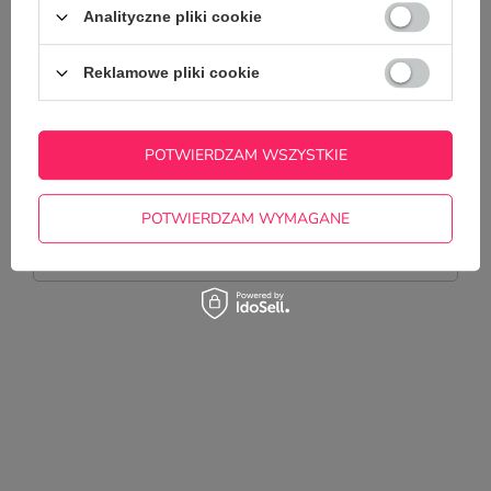
Analityczne pliki cookie
ZŁÓŻ
ZAMÓWIENIE
Reklamowe pliki cookie
Ostatni krok to złożenie zamówienia i dokonanie płatności.
Potwierdzenie złożenia zamówienia oraz informacje o
przebiegu realizacji zamówienia zostaną wysłane na
podany adres e-mail.
POTWIERDZAM WSZYSTKIE
Potrzebujesz pomocy? Masz pytania?
POTWIERDZAM WYMAGANE
Zadaj pytanie a my odpowiemy
ZADAJ PYTANIE
niezwłocznie, najciekawsze pytania i
odpowiedzi publikując dla innych.