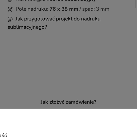
Pole nadruku:
76 x 38 mm
/ spad: 3 mm
Jak przygotować projekt do nadruku
sublimacyjnego?
Jak złożyć zamówienie?
AJ PLIKI I UWAGI
WYBIERZ SPOSÓB
 ZAMÓWIENIA
PŁATNOŚCI I DOST
ość