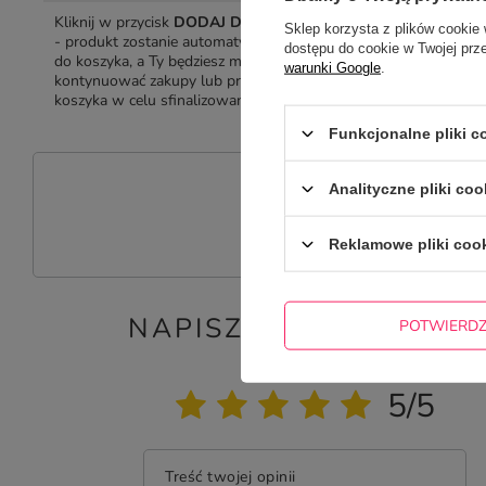
Kliknij w przycisk
DODAJ DO KOSZYKA
W koszyku
Sklep korzysta z plików cookie 
- produkt zostanie automatycznie dodany
mamy wyd
dostępu do cookie w Twojej prz
do koszyka, a Ty będziesz mógł dalej
przedmioci
warunki Google
.
kontynuować zakupy lub przejść do
towaru, a 
koszyka w celu sfinalizowania transakcji.
rabatem il
zamówienia
Funkcjonalne pliki 
P
Analityczne pliki coo
Zadaj pytanie a my odpowiemy niez
Reklamowe pliki coo
NAPISZ SWOJĄ OPINIĘ
POTWIERD
Twoja ocena:
5/5
Treść twojej opinii