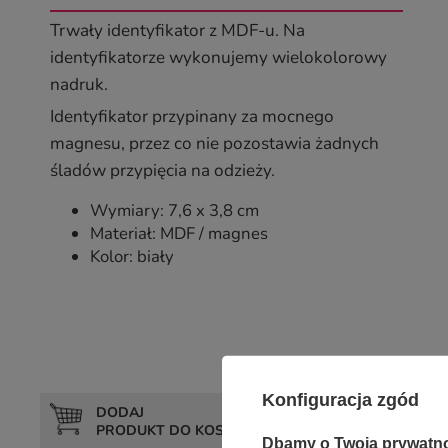
Trwały identyfikator z MDF-u. Na
identyfikatorze wykonujemy wielokolorowy
nadruk.
Identyfikator przypinany za mocnego
magnesu, przez co nie pozostawia żadnych
śladów przypięcia na odzieży.
Wymiary: 7,6 x 3,8 cm
Materiał: MDF / magnes
Kolor: biały
Konfiguracja zgód
DODAJ
DOD
PRODUKT DO KOSZYKA
DO
Dbamy o Twoją prywatn