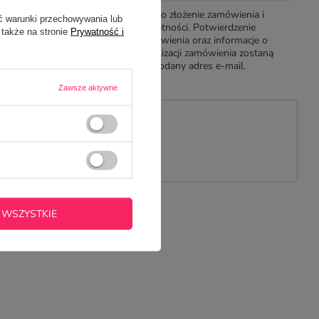
nia to
Ostatni krok to złożenie zamówienia i
ć warunki przechowywania lub
ści oraz
dokonanie płatności. Potwierdzenie
 także na stronie
Prywatność i
ia lub
złożenia zamówienia oraz informacje o
yłki.
przebiegu realizacji zamówienia zostaną
wysłane na podany adres e-mail.
Zawsze aktywne
PYTANIE
 WSZYSTKIE