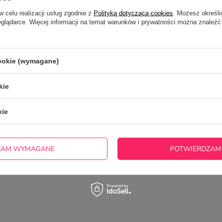
 możesz
dodać projekt
, który
Kolejny krok złożenia zamówie
w celu realizacji usług zgodnie z
Polityką dotyczącą cookies
. Możesz określi
rukować na wybranym
wybór formy dostawy i płatno
eglądarce. Więcej informacji na temat warunków i prywatności można znaleźć
e, zmienić ilość zamawianego
podanie danych do dostarczen
w przypadku towarów z
wybranie punktu odbioru przes
ościowym, przeliczyć wartość
.
cookie (wymagane)
otrzebujesz pomocy? Masz pytania?
kie
ZADAJ 
włocznie, najciekawsze pytania i odpowiedzi publikując dla
innych.
kie
ZAM WYMAGANE
POTWIERDZAM