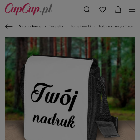
Strona główna
Tekstylia
Torby i worki
Torba na ramię z Twoim n