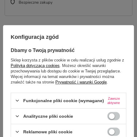
Bezpieczne zakupy
OPIS
Konfiguracja zgód
SZCZEGÓŁOWE DANE
Dbamy o Twoją prywatność
Sklep korzysta z plików cookie w celu realizacji usług zgodnie z
OPINIE
(0)
Polityką dotyczącą cookies
. Możesz określić warunki
przechowywania lub dostępu do cookie w Twojej przeglądarce.
Więcej informacji na temat warunków i prywatności można
znaleźć także na stronie
Prywatność i warunki Google
.
Potrzebujesz pomocy? Masz pytania?
Zadaj pytanie a my odpowiemy
ZADAJ PYTANIE
niezwłocznie, najciekawsze pytania i
Zawsze
Funkcjonalne pliki cookie (wymagane)
odpowiedzi publikując dla innych.
aktywne
Analityczne pliki cookie
Reklamowe pliki cookie