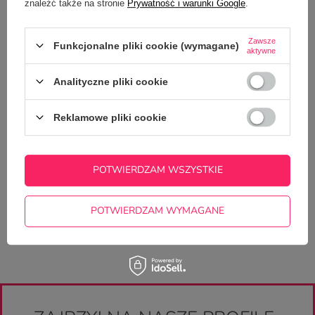
znaleźć także na stronie
Prywatność i warunki Google
.
SZCZEGÓŁOWE DANE
Zawsze
Funkcjonalne pliki cookie (wymagane)
GŁÓWNE PARAMETRY
aktywne
Analityczne pliki cookie
OPINIE
(0)
Reklamowe pliki cookie
Potrzebujesz pomocy? Masz pytania?
Zadaj pytanie a my odpowiemy
ZADAJ PYTANIE
niezwłocznie, najciekawsze pytania i
POTWIERDZAM WSZYSTKIE
odpowiedzi publikując dla innych.
POTWIERDZAM WYMAGANE