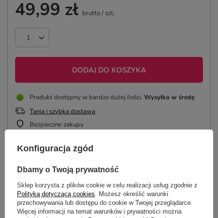
49,99 zł
brutto
/
szt.
DODAJ DO KOSZYKA
Produkt dostępny w bardzo dużej ilości
Wysyłka
w środę
Tania i szybka dostawa
Bezpieczne zakupy
Konfiguracja zgód
ZAPROJEKTUJ PODUSZKĘ
Dbamy o Twoją prywatność
Sklep korzysta z plików cookie w celu realizacji usług zgodnie z
Polityką dotyczącą cookies
. Możesz określić warunki
przechowywania lub dostępu do cookie w Twojej przeglądarce.
OPIS
Więcej informacji na temat warunków i prywatności można