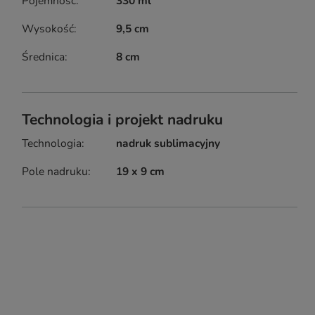
Pojemność
330 ml
Wysokość
9,5 cm
Średnica
8 cm
Technologia i projekt nadruku
Technologia
nadruk sublimacyjny
Pole nadruku
19 x 9 cm