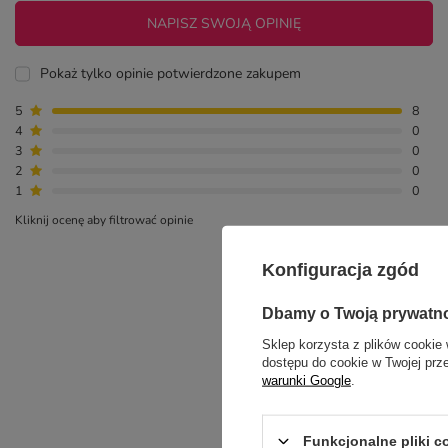
NAPISZ SWOJĄ OPINIĘ
Pokaż tylko opinie potwierdzone zakupem
5
8
4
0
3
0
2
0
1
0
Kliknij ocenę aby filtrować opinie
Konfiguracja zgód
Dbamy o Twoją prywatn
Sklep korzysta z plików cookie 
dostępu do cookie w Twojej prz
warunki Google
.
NAJCZ
Funkcjonalne pliki 