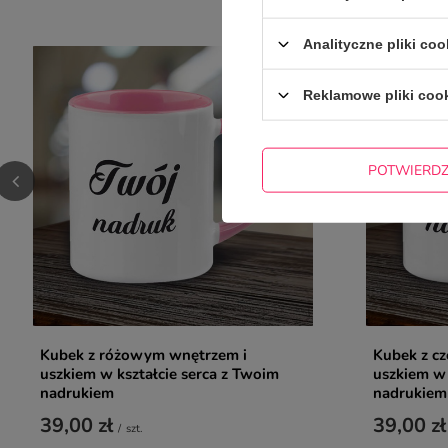
Analityczne pliki coo
Reklamowe pliki coo
POTWIERD
Kubek z różowym wnętrzem i
Kubek z c
uszkiem w kształcie serca z Twoim
uszkiem w 
nadrukiem
nadrukiem
39,00 zł
39,00 zł
/
szt.