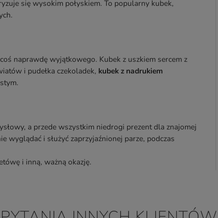
eryzuje się wysokim połyskiem. To popularny kubek,
ych.
to coś naprawdę wyjątkowego. Kubek z uszkiem sercem z
iatów i pudełka czekoladek,
kubek z nadrukiem
istym.
słowy, a przede wszystkim niedrogi prezent dla znajomej
ie wyglądać i służyć zaprzyjaźnionej parze, podczas
etówę i inną, ważną okazję.
PYTANIA INNYCH KLIENTÓW