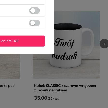
 WSZYSTKIE
adka pod
Kubek CLASSIC z czarnym wnętrzem
z Twoim nadrukiem
35,00 zł
/
szt.