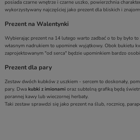
posiada czarne wnętrze i czarne uszko, powierzchnia charakt
wykorzystywany najczęściej jako prezent dla bliskich i znajom
Prezent na Walentynki
Wybierając prezent na 14 lutego warto zadbać o to by było 
własnym nadrukiem to upominek wyjątkowy. Obok bukietu kw
zaprojektowanym "od serca" będzie upominkiem bardzo osob
Prezent dla pary
Zestaw dwóch kubków z uszkiem - sercem to doskonały, pomy
pary. Dwa
kubki z imionami
oraz subtelną grafiką będą świetn
porannej kawy lub wieczornej herbaty.
Taki zestaw sprawdzi się jako prezent na ślub, rocznicę, parap