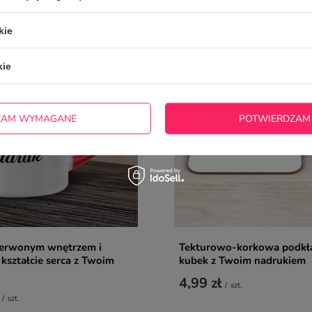
kie
kie
ZAM WYMAGANE
POTWIERDZAM
zerwonym wnętrzem i
Tekturowo-korkowa podkł
kształcie serca z Twoim
kubek z Twoim nadrukiem
4,99 zł
/
szt.
/
szt.