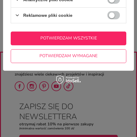
ZADAJ PYTANIE
niezwłocznie, najciekawsze pytania i
odpowiedzi publikując dla innych.
Reklamowe pliki cookie
POTWIERDZAM WSZYSTKIE
POTWIERDZAM WYMAGANE
ZAJRZYJ NA NASZE PROFILE
znajdziesz wiele ciekawych projektów i inspiracji
ZAPISZ SIĘ DO
NEWSLETTERA
otrzymaj rabat 10% na pierwsze zakupy
/minimalna wartość zamówienia 100 zł/