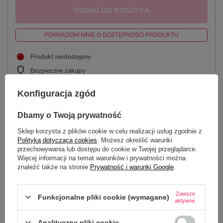
DODAJ DO KOSZYKA
POWIADOM MNIE O DOSTĘPNOŚCI PRODUKTU
Produkt niedostępny
Bezpieczne zakupy
Konfiguracja zgód
Dbamy o Twoją prywatność
OPIS
Sklep korzysta z plików cookie w celu realizacji usług zgodnie z
Polityką dotyczącą cookies
. Możesz określić warunki
SZCZEGÓŁOWE DANE
przechowywania lub dostępu do cookie w Twojej przeglądarce.
Więcej informacji na temat warunków i prywatności można
OPINIE
(2)
znaleźć także na stronie
Prywatność i warunki Google
.
Zawsze
Funkcjonalne pliki cookie (wymagane)
aktywne
Potrzebujesz pomocy? Masz pytania?
Zadaj pytanie a my odpowiemy
Analityczne pliki cookie