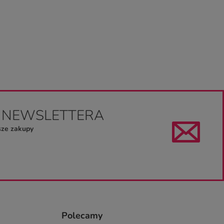
4,99 zł
/
szt.
O NEWSLETTERA
sze zakupy
Polecamy