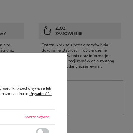
ZŁÓŻ
AWY
ZAMÓWIENIE
nia to
Ostatni krok to złożenie zamówienia i
ści oraz
dokonanie płatności. Potwierdzenie
ia lub
złożenia zamówienia oraz informacje o
yłki.
przebiegu realizacji zamówienia zostaną
wysłane na podany adres e-mail.
ć warunki przechowywania lub
 także na stronie
Prywatność i
PYTANIE
Zawsze aktywne