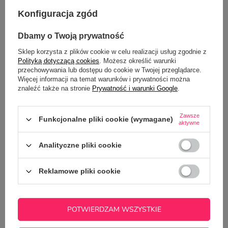
ZADAJ PYTANIE
niezwłocznie, najciekawsze pytania i
odpowiedzi publikując dla innych.
Konfiguracja zgód
Dbamy o Twoją prywatność
NAJCZĘŚCIEJ KUPOWANE Z
Sklep korzysta z plików cookie w celu realizacji usług zgodnie z
Polityką dotyczącą cookies
. Możesz określić warunki
TYM TOWAREM
przechowywania lub dostępu do cookie w Twojej przeglądarce.
Więcej informacji na temat warunków i prywatności można
znaleźć także na stronie
Prywatność i warunki Google
.
Kubek z łyżeczką z
granatowe wnętrze, 
39,00 zł
Zawsze
Funkcjonalne pliki cookie (wymagane)
/
szt.
aktywne
Analityczne pliki cookie
Reklamowe pliki cookie
Kubek z łyżeczką z Twoim nadrukiem - różowe
wnętrze, uszko i łyżeczka
POTWIERDZAM WSZYSTKIE
39,00 zł
/
szt.