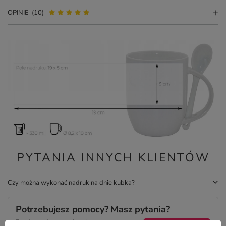
OPINIE
(10)
PYTANIA INNYCH KLIENTÓW
Czy można wykonać nadruk na dnie kubka?
Potrzebujesz pomocy? Masz pytania?
Zadaj pytanie a my odpowiemy