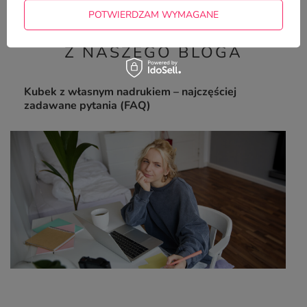
POTWIERDZAM WYMAGANE
Z NASZEGO BLOGA
Kubek z własnym nadrukiem – najczęściej
zadawane pytania (FAQ)