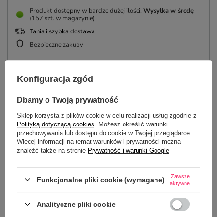
Produkt dostępny w bardzo dużej ilości
Wysyłka
w środę
(157 szt. w magazynie)
Tania i szybka dostawa
Bezpieczne zakupy
Konfiguracja zgód
OPIS
Dbamy o Twoją prywatność
SZCZEGÓŁOWE DANE
Sklep korzysta z plików cookie w celu realizacji usług zgodnie z
Polityką dotyczącą cookies
. Możesz określić warunki
przechowywania lub dostępu do cookie w Twojej przeglądarce.
OPINIE
(0)
Więcej informacji na temat warunków i prywatności można
znaleźć także na stronie
Prywatność i warunki Google
.
Potrzebujesz pomocy? Masz pytania?
Zawsze
Funkcjonalne pliki cookie (wymagane)
aktywne
Zadaj pytanie a my odpowiemy
ZADAJ PYTANIE
niezwłocznie, najciekawsze pytania i
odpowiedzi publikując dla innych.
Analityczne pliki cookie