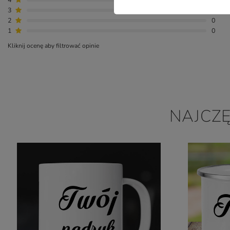
3
0
2
0
1
0
Kliknij ocenę aby filtrować opinie
NAJCZ