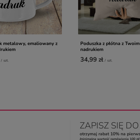
ek metalowy, emaliowany z
Poduszka z płótna z Twoim
rukiem
nadrukiem
34,99 zł
/
szt.
/
szt.
ZAPISZ SIĘ D
otrzymaj rabat 10% na pierw
/minimalna wartość zamówienia 100 zł/