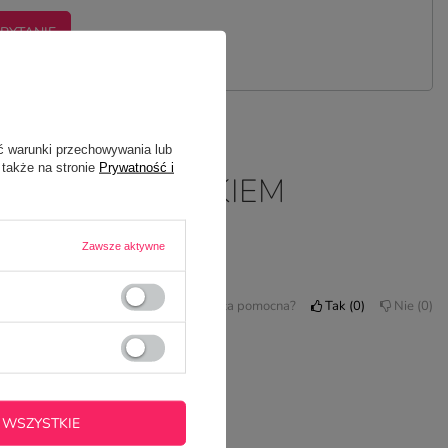
 PYTANIE
ć warunki przechowywania lub
 także na stronie
Prywatność i
TWOIM NADRUKIEM
Zawsze aktywne
cam :)
Czy opinia była pomocna?
Tak
0
Nie
0
 WSZYSTKIE