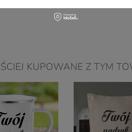
ĘŚCIEJ KUPOWANE Z TYM T