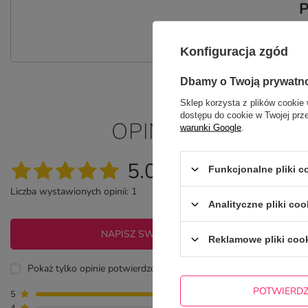
P
Zadaj pytanie a my odpowiemy nie
Konfiguracja zgód
Dbamy o Twoją prywatn
Sklep korzysta z plików cookie 
dostępu do cookie w Twojej prz
OPINIE O MAGNE
warunki Google
.
5.00
Funkcjonalne pliki 
Liczba wystawionych opinii: 1
Analityczne pliki coo
NAPISZ SWOJĄ OPINIĘ
Reklamowe pliki coo
Pokaż tylko opinie potwierdzone zakupem
POTWIERD
5
1
4
0