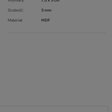
Wymiary
7,5 x 5 cm
Grubość
3 mm
Materiał
MDF