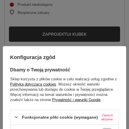
Produkt niedostępny
Bezpieczne zakupy
ZAPROJEKTUJ KUBEK
Konfiguracja zgód
OPIS
Dbamy o Twoją prywatność
SZCZEGÓŁOWE DANE
Sklep korzysta z plików cookie w celu realizacji usług zgodnie z
Polityką dotyczącą cookies
. Możesz określić warunki
GŁÓWNE PARAMETRY
przechowywania lub dostępu do cookie w Twojej przeglądarce.
Więcej informacji na temat warunków i prywatności można
znaleźć także na stronie
Prywatność i warunki Google
.
OPINIE
(0)
Zawsze
Funkcjonalne pliki cookie (wymagane)
aktywne
Potrzebujesz pomocy? Masz pytania?