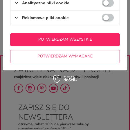
Analityczne pliki cookie
Zadaj pytanie a my odpowiemy
ZADAJ PYTANIE
niezwłocznie, najciekawsze pytania i
odpowiedzi publikując dla innych.
Reklamowe pliki cookie
POTWIERDZAM WSZYSTKIE
POTWIERDZAM WYMAGANE
ZAJRZYJ NA NASZE PROFILE
znajdziesz wiele ciekawych projektów i inspiracji
ZAPISZ SIĘ DO
NEWSLETTERA
otrzymaj rabat 10% na pierwsze zakupy
/minimalna wartość zamówienia 100 zł/