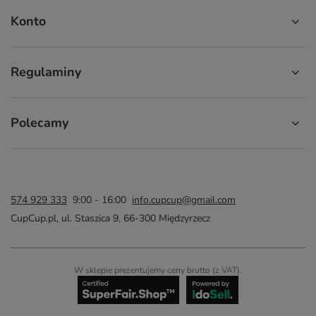
Konto
Regulaminy
Polecamy
574 929 333
9:00 - 16:00
info.cupcup@gmail.com
CupCup.pl
,
ul. Staszica 9
,
66-300
Międzyrzecz
W sklepie prezentujemy ceny brutto (z VAT).