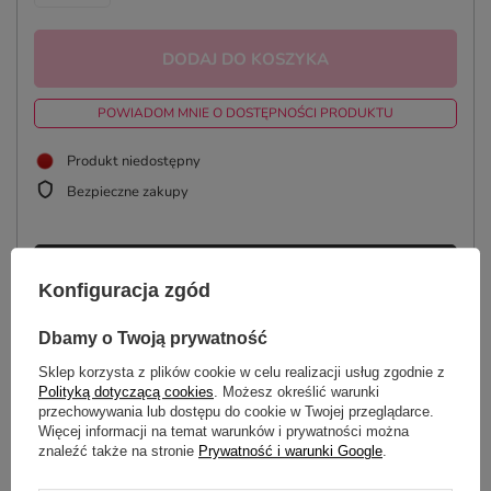
DODAJ DO KOSZYKA
POWIADOM MNIE O DOSTĘPNOŚCI PRODUKTU
Produkt niedostępny
Bezpieczne zakupy
ZAPROJEKTUJ KUBEK
Konfiguracja zgód
Dbamy o Twoją prywatność
Sklep korzysta z plików cookie w celu realizacji usług zgodnie z
OPIS
Polityką dotyczącą cookies
. Możesz określić warunki
przechowywania lub dostępu do cookie w Twojej przeglądarce.
SZCZEGÓŁOWE DANE
Więcej informacji na temat warunków i prywatności można
znaleźć także na stronie
Prywatność i warunki Google
.
GŁÓWNE PARAMETRY