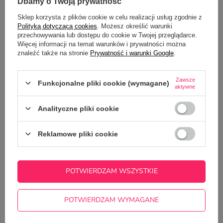
Dbamy o Twoją prywatność
SZCZEGÓŁOWE DANE
Sklep korzysta z plików cookie w celu realizacji usług zgodnie z
Polityką dotyczącą cookies
. Możesz określić warunki
GŁÓWNE PARAMETRY
przechowywania lub dostępu do cookie w Twojej przeglądarce.
Więcej informacji na temat warunków i prywatności można
znaleźć także na stronie
Prywatność i warunki Google
.
OPINIE
(0)
Zawsze
Funkcjonalne pliki cookie (wymagane)
aktywne
Potrzebujesz pomocy? Masz pytania?
Analityczne pliki cookie
Zadaj pytanie a my odpowiemy
ZADAJ PYTANIE
niezwłocznie, najciekawsze pytania i
odpowiedzi publikując dla innych.
Reklamowe pliki cookie
NAJCZĘŚCIEJ KUPOWANE Z
POTWIERDZAM WSZYSTKIE
TYM TOWAREM
POTWIERDZAM WYMAGANE
Kubek z nadrukiem d
bojowo