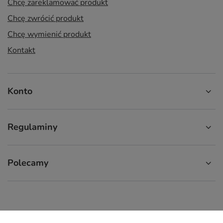
Chcę zareklamować produkt
Chcę zwrócić produkt
Chcę wymienić produkt
Kontakt
Konto
Regulaminy
Polecamy
574 929 333
9:00 - 16:00
info.cupcup@gmail.com