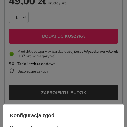
49,00 zł
brutto
/
szt.
DODAJ DO KOSZYKA
Produkt dostępny w bardzo dużej ilości
Wysyłka
we wtorek
(137 szt. w magazynie)
Tania i szybka dostawa
Bezpieczne zakupy
ZAPROJEKTUJ BUDZIK
Konfiguracja zgód
OPIS