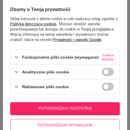
SZCZEGÓŁOWE DANE
Dbamy o Twoją prywatność
Sklep korzysta z plików cookie w celu realizacji usług zgodnie z
GŁÓWNE PARAMETRY
Polityką dotyczącą cookies
. Możesz określić warunki
przechowywania lub dostępu do cookie w Twojej przeglądarce.
OPINIE
(0)
Więcej informacji na temat warunków i prywatności można
znaleźć także na stronie
Prywatność i warunki Google
.
Potrzebujesz pomocy? Masz pytania?
Zawsze
Funkcjonalne pliki cookie (wymagane)
aktywne
Zadaj pytanie a my odpowiemy
ZADAJ PYTANIE
niezwłocznie, najciekawsze pytania i
Analityczne pliki cookie
odpowiedzi publikując dla innych.
Reklamowe pliki cookie
NAJCZĘŚCIEJ KUPOWANE Z
TYM TOWAREM
POTWIERDZAM WSZYSTKIE
POTWIERDZAM WYMAGANE