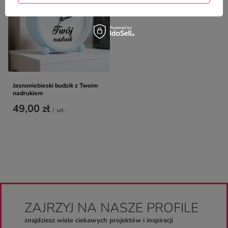
Jasnoniebieski budzik z Twoim
nadrukiem
49,00 zł
/
szt.
ZAJRZYJ NA NASZE PROFILE
znajdziesz wiele ciekawych projektów i inspiracji