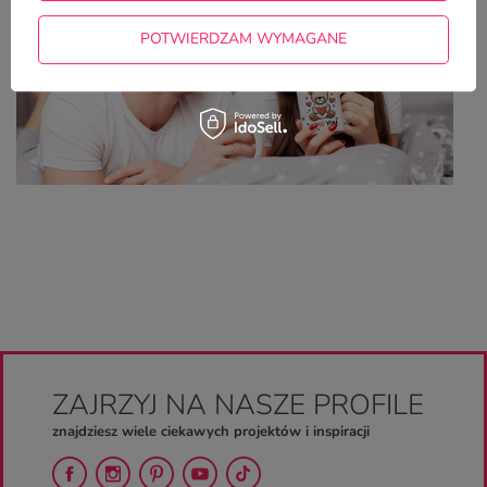
POTWIERDZAM WYMAGANE
ZAJRZYJ NA NASZE PROFILE
znajdziesz wiele ciekawych projektów i inspiracji