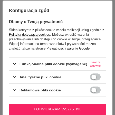
Konfiguracja zgód
Dbamy o Twoją prywatność
Sklep korzysta z plików cookie w celu realizacji usług zgodnie z
Polityką dotyczącą cookies
. Możesz określić warunki
Potrzebujesz pomocy? Masz pytania?
przechowywania lub dostępu do cookie w Twojej przeglądarce.
Więcej informacji na temat warunków i prywatności można
Zadaj pytanie a my odpowiemy
znaleźć także na stronie
Prywatność i warunki Google
.
ZADAJ PYTANIE
niezwłocznie, najciekawsze pytania i
odpowiedzi publikując dla innych.
Zawsze
Funkcjonalne pliki cookie (wymagane)
aktywne
Z NASZEGO BLOGA
Analityczne pliki cookie
Reklamowe pliki cookie
Nie tylko kwiaty: oryginalne pomysły na prezent na
Walentynki
POTWIERDZAM WSZYSTKIE