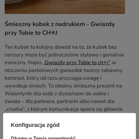
Śmieszny kubek z nadrukiem - Gwiazdy
przy Tobie to CH⭐J
Ten kubek to kolejny dowód na to, że kubek bez
cenzury może być jednocześnie stylowy i genialnie
ironiczny. Napis „
Gwiazdy przy Tobie to ch⭐j”
w
otoczeniu pastelowych gwiazdek tworzy zabawny
kontrast, który od razu przyciąga uwagę i
wywołuje śmiech. To idealny śmieszny prezent na
Walentynki dla osób z dystansem do siebie i
świata – dla partnera, partnerki albo nawet dla
„crusha”, z którym komunikacja opiera się głównie
na żartach. Taki oryginalny prezent walentynkowy
mówi więcej niż sto klasycznych kartek z
Konfiguracja zgód
serduszkami.
Dbamy o Twoją prywatność