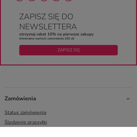
ZAPISZ SIĘ DO
NEWSLETTERA
otrzymaj rabat 10% na pierwsze zakupy
/minimalna wartość zamówienia 100 zł/
ZAPISZ SIĘ
Zamówienia
Status zamówienia
Śledzenie przesyłki
Chcę zareklamować produkt