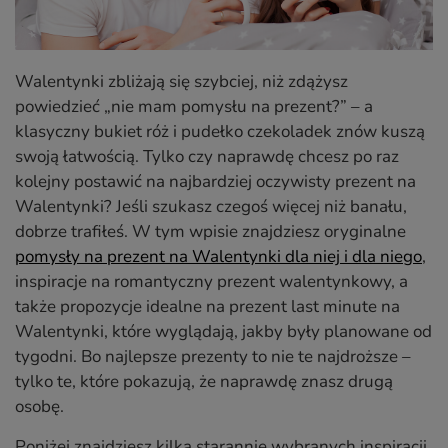
Walentynki zbliżają się szybciej, niż zdążysz
powiedzieć „nie mam pomysłu na prezent?” – a
klasyczny bukiet róż i pudełko czekoladek znów kuszą
swoją łatwością. Tylko czy naprawdę chcesz po raz
kolejny postawić na najbardziej oczywisty prezent na
Walentynki? Jeśli szukasz czegoś więcej niż banału,
dobrze trafiłeś. W tym wpisie znajdziesz oryginalne
pomysły na prezent na Walentynki dla niej i dla niego
,
inspiracje na romantyczny prezent walentynkowy, a
także propozycje idealne na prezent last minute na
Walentynki, które wyglądają, jakby były planowane od
tygodni. Bo najlepsze prezenty to nie te najdroższe –
tylko te, które pokazują, że naprawdę znasz drugą
osobę.
Poniżej znajdziesz kilka starannie wybranych inspiracji