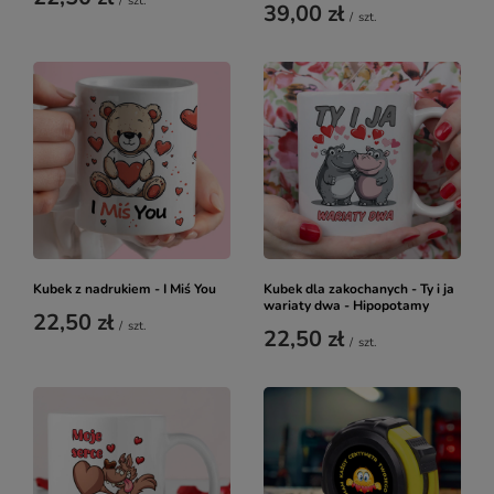
/
szt.
39,00 zł
/
szt.
Kubek z nadrukiem - I Miś You
Kubek dla zakochanych - Ty i ja
wariaty dwa - Hipopotamy
22,50 zł
/
szt.
22,50 zł
/
szt.