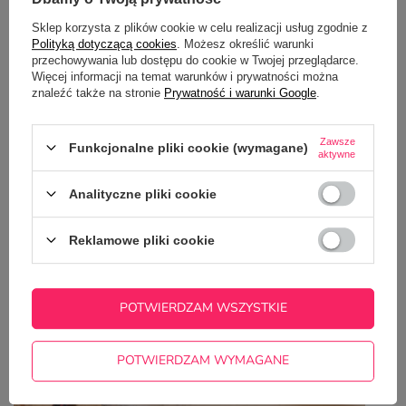
3. Praktyczne prezenty na Walentynki – małe
Sklep korzysta z plików cookie w celu realizacji usług zgodnie z
Polityką dotyczącą cookies
. Możesz określić warunki
rzeczy, które mają wielkie znaczenie
przechowywania lub dostępu do cookie w Twojej przeglądarce.
Więcej informacji na temat warunków i prywatności można
znaleźć także na stronie
Prywatność i warunki Google
.
Zawsze
Funkcjonalne pliki cookie (wymagane)
aktywne
Analityczne pliki cookie
Reklamowe pliki cookie
POTWIERDZAM WSZYSTKIE
POTWIERDZAM WYMAGANE