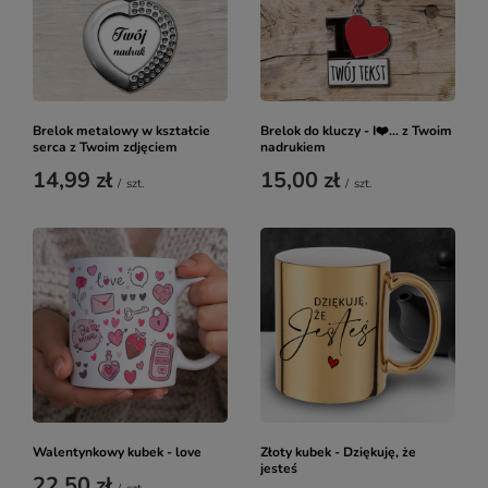
Brelok metalowy w kształcie
Brelok do kluczy - I❤️... z Twoim
serca z Twoim zdjęciem
nadrukiem
14,99 zł
15,00 zł
/
szt.
/
szt.
Walentynkowy kubek - love
Złoty kubek - Dziękuję, że
jesteś
22,50 zł