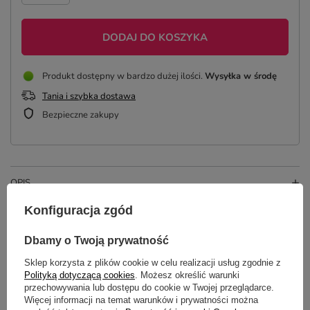
DODAJ DO KOSZYKA
Produkt dostępny w bardzo dużej ilości
Wysyłka
w środę
Tania i szybka dostawa
Bezpieczne zakupy
OPIS
Konfiguracja zgód
SZCZEGÓŁOWE DANE
Dbamy o Twoją prywatność
OPINIE
(0)
Sklep korzysta z plików cookie w celu realizacji usług zgodnie z
Polityką dotyczącą cookies
. Możesz określić warunki
przechowywania lub dostępu do cookie w Twojej przeglądarce.
Potrzebujesz pomocy? Masz pytania?
Więcej informacji na temat warunków i prywatności można