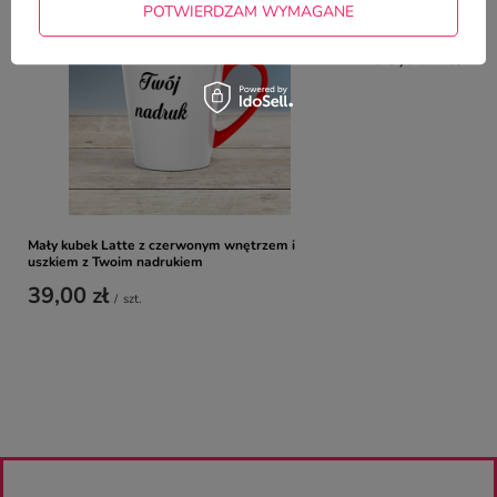
POTWIERDZAM WYMAGANE
Kubek Latte 300 ml
35,00 zł
/
szt.
Mały kubek Latte z czerwonym wnętrzem i
uszkiem z Twoim nadrukiem
39,00 zł
/
szt.