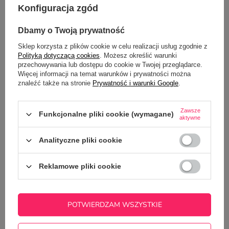
Konfiguracja zgód
OPIS
Dbamy o Twoją prywatność
SZCZEGÓŁOWE DANE
Sklep korzysta z plików cookie w celu realizacji usług zgodnie z
Polityką dotyczącą cookies
. Możesz określić warunki
GŁÓWNE PARAMETRY
przechowywania lub dostępu do cookie w Twojej przeglądarce.
Więcej informacji na temat warunków i prywatności można
znaleźć także na stronie
Prywatność i warunki Google
.
OPINIE
(10)
Zawsze
Funkcjonalne pliki cookie (wymagane)
aktywne
Potrzebujesz pomocy? Masz pytania?
Zadaj pytanie a my odpowiemy
Analityczne pliki cookie
ZADAJ PYTANIE
niezwłocznie, najciekawsze pytania i
odpowiedzi publikując dla innych.
Reklamowe pliki cookie
NAJCZĘŚCIEJ KUPOWANE Z
POTWIERDZAM WSZYSTKIE
TYM TOWAREM