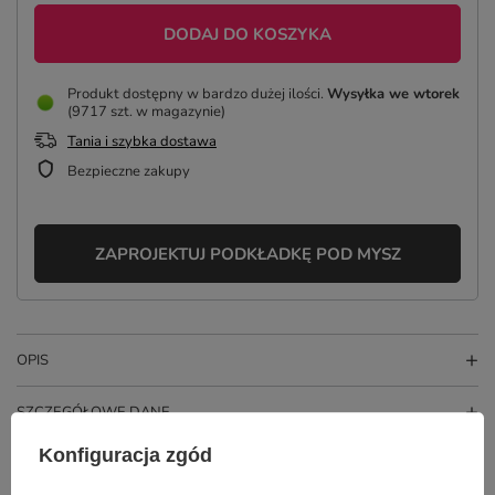
DODAJ DO KOSZYKA
Produkt dostępny w bardzo dużej ilości
Wysyłka
we wtorek
(9717 szt. w magazynie)
Tania i szybka dostawa
Bezpieczne zakupy
ZAPROJEKTUJ PODKŁADKĘ POD MYSZ
OPIS
SZCZEGÓŁOWE DANE
Konfiguracja zgód
GŁÓWNE PARAMETRY