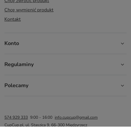
Chcę zwrócić produkt
Chcę wymienić produkt
Kontakt
Konto
Regulaminy
Polecamy
574 929 333
9:00 - 16:00
info.cupcup@gmail.com
CupCup.pl
,
ul. Staszica 9
,
66-300
Międzyrzecz