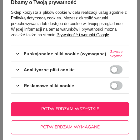
Dbamy o Twoją prywatność
DO POBRANIA
Sklep korzysta z plików cookie w celu realizacji usług zgodnie z
Polityką dotyczącą cookies
. Możesz określić warunki
OPINIE
(2)
przechowywania lub dostępu do cookie w Twojej przeglądarce.
Więcej informacji na temat warunków i prywatności można
znaleźć także na stronie
Prywatność i warunki Google
.
Potrzebujesz pomocy? Masz pytania?
Zawsze
Zadaj pytanie a my odpowiemy
Funkcjonalne pliki cookie (wymagane)
aktywne
ZADAJ PYTANIE
niezwłocznie, najciekawsze pytania i
odpowiedzi publikując dla innych.
Analityczne pliki cookie
Reklamowe pliki cookie
NAJCZĘŚCIEJ KUPOWANE Z
TYM TOWAREM
POTWIERDZAM WSZYSTKIE
Kubek CLASSIC z T
22,50 zł
/
szt.
POTWIERDZAM WYMAGANE