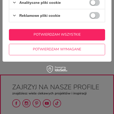
Analityczne pliki cookie
Reklamowe pliki cookie
POTWIERDZAM WSZYSTKIE
Śmieszny kubek do pracy - Fajna ta praca zdalna
22,50 zł
/
szt.
POTWIERDZAM WYMAGANE
ZAJRZYJ NA NASZE PROFILE
znajdziesz wiele ciekawych projektów i inspiracji