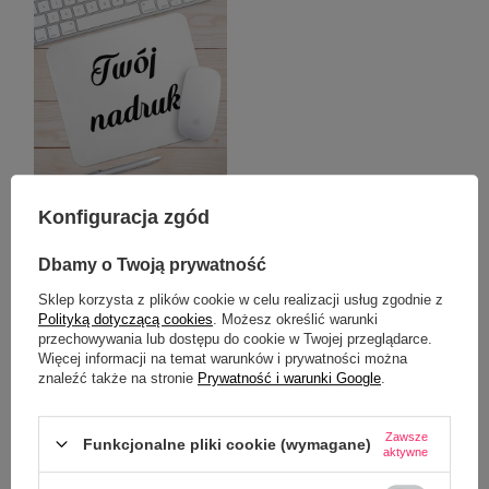
Konfiguracja zgód
Podkładka pod myszkę z Twoim
nadrukiem - 3 mm
Dbamy o Twoją prywatność
14,99 zł
/
szt.
Sklep korzysta z plików cookie w celu realizacji usług zgodnie z
Polityką dotyczącą cookies
. Możesz określić warunki
przechowywania lub dostępu do cookie w Twojej przeglądarce.
Więcej informacji na temat warunków i prywatności można
RZUĆ OKIEM NA TO
znaleźć także na stronie
Prywatność i warunki Google
.
Termiczny metalowy
Zawsze
Funkcjonalne pliki cookie (wymagane)
nadrukiem
aktywne
85,00 zł
/
szt.