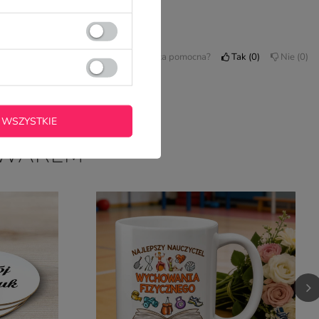
Czy opinia była pomocna?
Tak
0
Nie
0
 WSZYSTKIE
OWAREM