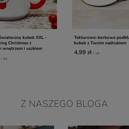
świateczny kubek XXL -
Tekturowo-korkowa podkł
ing Christmas z
kubek z Twoim nadrukiem
 wnętrzem i uszkiem
4,99 zł
/
szt.
/
szt.
Z NASZEGO BLOGA