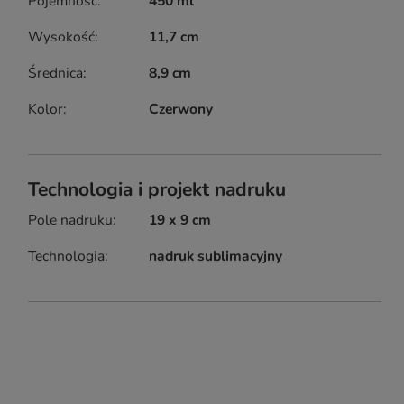
Pojemność
450 ml
Wysokość
11,7 cm
Średnica
8,9 cm
Kolor
Czerwony
Technologia i projekt nadruku
Pole nadruku
19 x 9 cm
Technologia
nadruk sublimacyjny