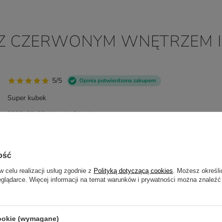
L Z CZERWONYM WNĘTRZEM I
5/5
Opinia potwierdzona zakupem
Super kubek
2025-03-28
Marcin, Gdynia
5/5
Opinia potwierdzona zaku
ość
Kubek na żywo prezentuje się lepiej niż na zdj
bądźmy dobrej myśli:) Zakładam, że będzie OK,
w celu realizacji usług zgodnie z
Polityką dotyczącą cookies
. Możesz określi
więc cieszy jeszcze bardziej:)
eglądarce. Więcej informacji na temat warunków i prywatności można znaleźć
2023-02-22
Tomasz, Warszawa
cookie (wymagane)