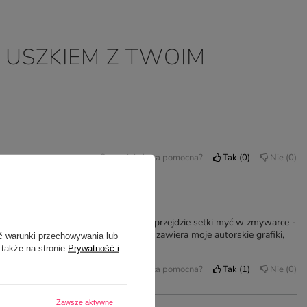
 USZKIEM Z TWOIM
Czy opinia była pomocna?
Tak
0
Nie
0
pem
ęciach. Na razie nie wiem jeszcze, jak przejdzie setki myć w zmywarce -
 czyli jak w opisie produktu. Gadżet zawiera moje autorskie grafiki,
ć warunki przechowywania lub
 także na stronie
Prywatność i
Czy opinia była pomocna?
Tak
1
Nie
0
Zawsze aktywne