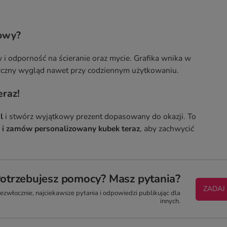
kowy?
 i odporność na ścieranie oraz mycie. Grafika wnika w
etyczny wygląd nawet przy codziennym użytkowaniu.
raz!
l
i stwórz wyjątkowy prezent dopasowany do okazji. To
 i zamów personalizowany kubek teraz
, aby zachwycić
otrzebujesz pomocy? Masz pytania?
ZADAJ
zwłocznie, najciekawsze pytania i odpowiedzi publikując dla
innych.