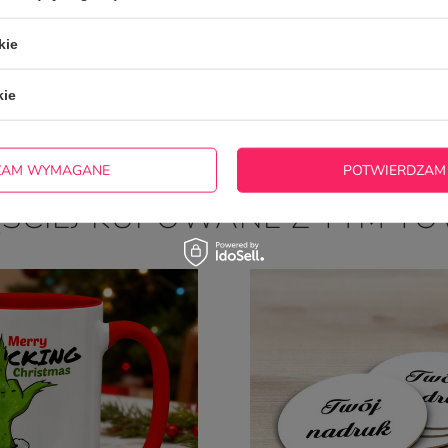
5/5
Opinia potwierdzona zakupem
kie
Bardzo fajny, solenozantowi też się spodobał :)
2021-03-09
Emilia, Grzegorzowice
kie
ZAM WYMAGANE
POTWIERDZAM
ĘŚCIEJ KUPOWANE Z TYM T