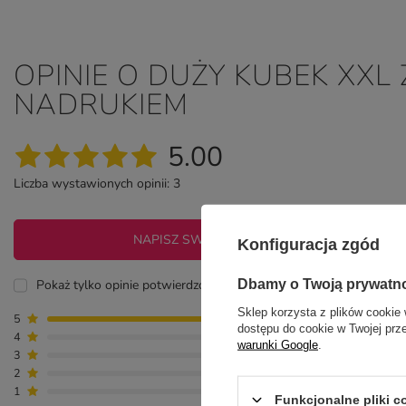
OPINIE O DUŻY KUBEK XX
NADRUKIEM
5.00
Liczba wystawionych opinii: 3
NAPISZ SWOJĄ OPINIĘ
Konfiguracja zgód
Dbamy o Twoją prywatn
Pokaż tylko opinie potwierdzone zakupem
Sklep korzysta z plików cookie 
5
3
dostępu do cookie w Twojej prz
4
0
warunki Google
.
3
0
2
0
1
0
Funkcjonalne pliki 