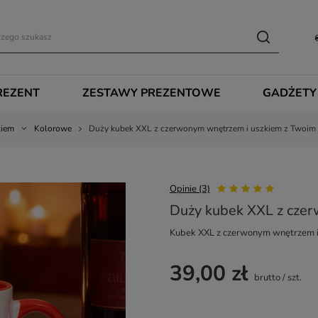
REZENT
ZESTAWY PREZENTOWE
GADŻETY
kiem
Kolorowe
Duży kubek XXL z czerwonym wnętrzem i uszkiem z Twoim
Opinie (3)
Duży kubek XXL z cze
Kubek XXL z czerwonym wnętrzem i
39,00 zł
brutto
/
szt.