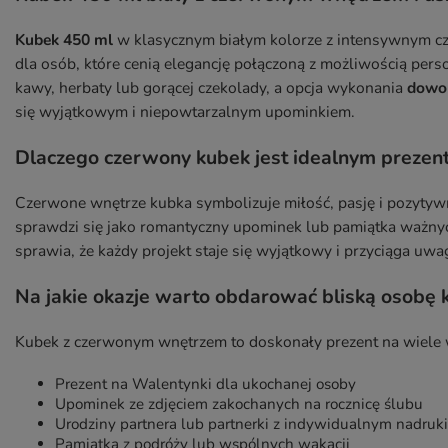
Kubek 450 ml
w klasycznym białym kolorze z intensywnym 
dla osób, które cenią elegancję połączoną z możliwością pers
kawy, herbaty lub gorącej czekolady, a opcja wykonania
dowol
się wyjątkowym i niepowtarzalnym upominkiem.
Dlaczego czerwony kubek jest idealnym prezent
Czerwone wnętrze kubka symbolizuje miłość, pasję i pozytyw
sprawdzi się jako romantyczny upominek lub pamiątka ważnych
sprawia, że każdy projekt staje się wyjątkowy i przyciąga uwa
Na jakie okazje warto obdarować bliską osob
Kubek z czerwonym wnętrzem to doskonały prezent na wiele 
Prezent na Walentynki dla ukochanej osoby
Upominek ze zdjęciem zakochanych na rocznicę ślubu
Urodziny partnera lub partnerki z indywidualnym nadruk
Pamiątka z podróży lub wspólnych wakacji