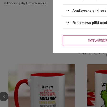
Kliknij ocenę aby filtrować opinie
Analityczne pliki coo
Reklamowe pliki coo
POTWIERD
NAJCZ