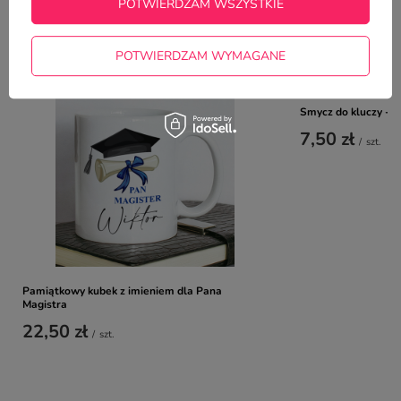
POTWIERDZAM WSZYSTKIE
NAJCZĘŚCIEJ KUPOWANE Z
TYM TOWAREM
POTWIERDZAM WYMAGANE
Smycz do kluczy - 
7,50 zł
/
szt.
Pamiątkowy kubek z imieniem dla Pana
Magistra
22,50 zł
/
szt.