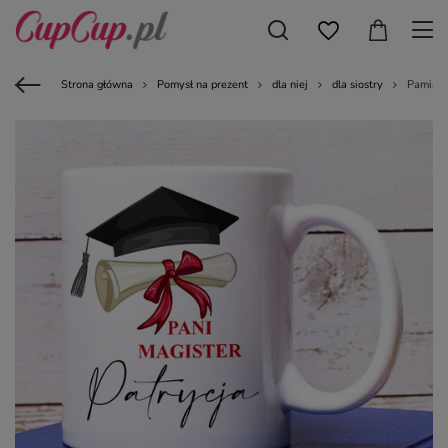
Strona główna
Pomysł na prezent
dla niej
dla siostry
Pamiątk