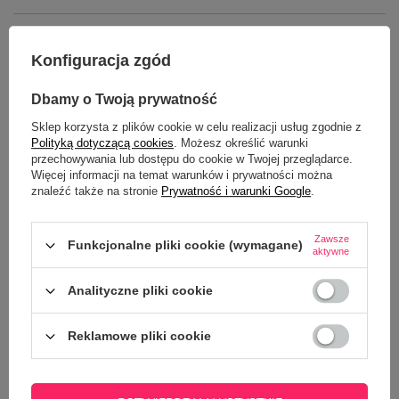
SZCZEGÓŁOWE DANE
Konfiguracja zgód
GŁÓWNE PARAMETRY
Dbamy o Twoją prywatność
OPINIE
(0)
Sklep korzysta z plików cookie w celu realizacji usług zgodnie z
Polityką dotyczącą cookies
. Możesz określić warunki
przechowywania lub dostępu do cookie w Twojej przeglądarce.
Więcej informacji na temat warunków i prywatności można
znaleźć także na stronie
Prywatność i warunki Google
.
Zawsze
Funkcjonalne pliki cookie (wymagane)
aktywne
Analityczne pliki cookie
Potrzebujesz pomocy? Masz pytania?
Zadaj pytanie a my odpowiemy
Reklamowe pliki cookie
ZADAJ PYTANIE
niezwłocznie, najciekawsze pytania i
odpowiedzi publikując dla innych.