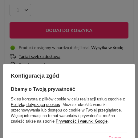
DODAJ DO KOSZYKA
Produkt dostępny w bardzo dużej ilości
Wysyłka
w środę
Tania i szybka dostawa
Bezpieczne zakupy
Konfiguracja zgód
Dbamy o Twoją prywatność
OPIS
Sklep korzysta z plików cookie w celu realizacji usług zgodnie z
Polityką dotyczącą cookies
. Możesz określić warunki
SZCZEGÓŁOWE DANE
przechowywania lub dostępu do cookie w Twojej przeglądarce.
Więcej informacji na temat warunków i prywatności można
znaleźć także na stronie
Prywatność i warunki Google
.
GŁÓWNE PARAMETRY
Zawsze