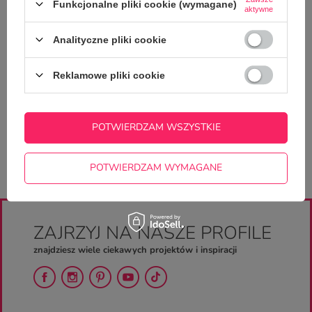
OPINIE
(0)
Funkcjonalne pliki cookie (wymagane)
aktywne
Analityczne pliki cookie
Potrzebujesz pomocy? Masz pytania?
Zadaj pytanie a my odpowiemy
Reklamowe pliki cookie
ZADAJ PYTANIE
niezwłocznie, najciekawsze pytania i
odpowiedzi publikując dla innych.
POTWIERDZAM WSZYSTKIE
POTWIERDZAM WYMAGANE
ZAJRZYJ NA NASZE PROFILE
znajdziesz wiele ciekawych projektów i inspiracji