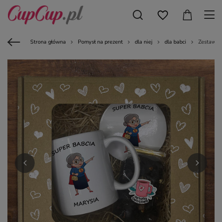
Strona główna
Pomysł na prezent
dla niej
dla babci
Zestaw pr