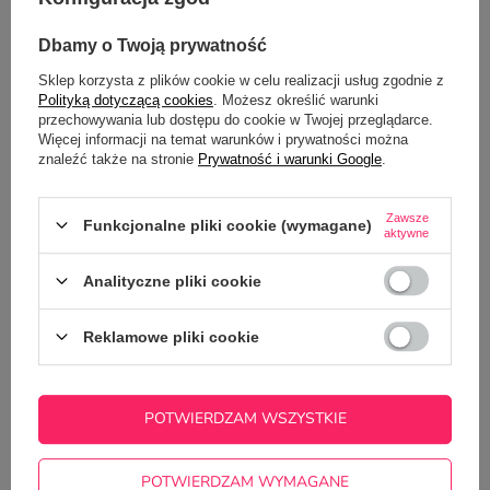
Dbamy o Twoją prywatność
NAJCZĘŚCIEJ KUPOWANE Z
Sklep korzysta z plików cookie w celu realizacji usług zgodnie z
TYM TOWAREM
Polityką dotyczącą cookies
. Możesz określić warunki
przechowywania lub dostępu do cookie w Twojej przeglądarce.
Więcej informacji na temat warunków i prywatności można
znaleźć także na stronie
Prywatność i warunki Google
.
Kubek termiczny z
MEDYCZNY
49,90 zł
/
szt.
Zawsze
Funkcjonalne pliki cookie (wymagane)
aktywne
Analityczne pliki cookie
Reklamowe pliki cookie
Zestaw prezentowy w kartoniku w serduszka
dla dziadka - kubek z imieniem + herbata
POTWIERDZAM WSZYSTKIE
47,50 zł
/
szt.
POTWIERDZAM WYMAGANE