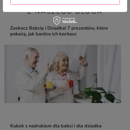
Z NASZEGO BLOGA
Zaskocz Babcię i Dziadka! 7 prezentów, które
pokażą, jak bardzo ich kochasz
Kubek z nadrukiem dla babci i dla dziadka