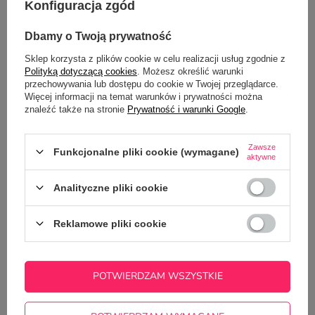
Konfiguracja zgód
NAJCZĘŚCIEJ KUPOWANE Z
Dbamy o Twoją prywatność
TYM TOWAREM
Sklep korzysta z plików cookie w celu realizacji usług zgodnie z
Polityką dotyczącą cookies
. Możesz określić warunki
przechowywania lub dostępu do cookie w Twojej przeglądarce.
Więcej informacji na temat warunków i prywatności można
znaleźć także na stronie
Prywatność i warunki Google
.
Zawsze
Funkcjonalne pliki cookie (wymagane)
aktywne
Analityczne pliki cookie
Reklamowe pliki cookie
Świąteczny kubek z tabliczką
mnożenia i imieniem dziecka
22,50 zł
/
szt.
POTWIERDZAM WSZYSTKIE