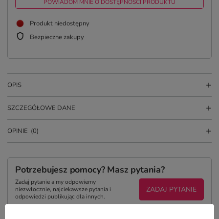
POWIADOM MNIE O DOSTĘPNOŚCI PRODUKTU
Produkt niedostępny
Bezpieczne zakupy
OPIS
SZCZEGÓŁOWE DANE
OPINIE
(0)
Potrzebujesz pomocy? Masz pytania?
Zadaj pytanie a my odpowiemy
ZADAJ PYTANIE
niezwłocznie, najciekawsze pytania i
odpowiedzi publikując dla innych.