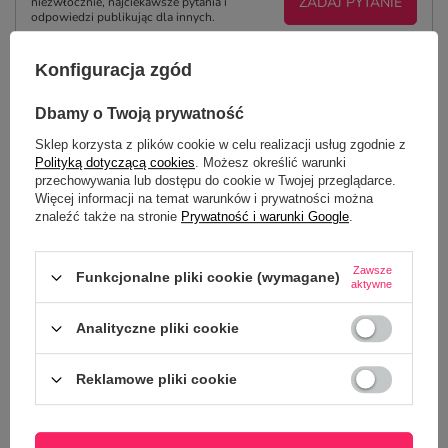
ZADAJ PYTANIE
niezwłocznie, najciekawsze pytania i
odpowiedzi publikując dla innych.
Konfiguracja zgód
NAJCZĘŚCIEJ KUPOWANE Z
Dbamy o Twoją prywatność
TYM TOWAREM
Sklep korzysta z plików cookie w celu realizacji usług zgodnie z
Polityką dotyczącą cookies
. Możesz określić warunki
przechowywania lub dostępu do cookie w Twojej przeglądarce.
Kubek magiczny CL
Więcej informacji na temat warunków i prywatności można
29,00 zł
/
szt.
znaleźć także na stronie
Prywatność i warunki Google
.
Zawsze
Funkcjonalne pliki cookie (wymagane)
aktywne
Analityczne pliki cookie
Reklamowe pliki cookie
Kubek CLASSIC z Twoim własnym nadrukiem
22,50 zł
/
szt.