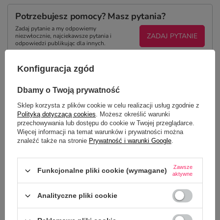
Potrzebujesz pomocy? Masz pytania?
Zadaj pytanie a my odpowiemy
ZADAJ PYTANIE
niezwłocznie, najciekawsze pytania i
odpowiedzi publikując dla innych.
Konfiguracja zgód
Z NASZEGO BLOGA
Dbamy o Twoją prywatność
Sklep korzysta z plików cookie w celu realizacji usług zgodnie z
Polityką dotyczącą cookies
. Możesz określić warunki
Personalizowane bidony dla uczniów – koniec z
przechowywania lub dostępu do cookie w Twojej przeglądarce.
pomyłkami w szkole
Więcej informacji na temat warunków i prywatności można
znaleźć także na stronie
Prywatność i warunki Google
.
Zawsze
Funkcjonalne pliki cookie (wymagane)
aktywne
Analityczne pliki cookie