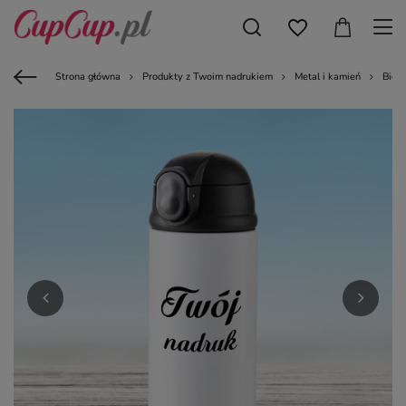
Strona główna
Produkty z Twoim nadrukiem
Metal i kamień
Bidon